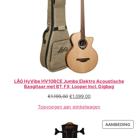
LÂG HyVibe HV10BCE Jumbo Elektro Acoustische
Basgitaar met BT, FX, Looper Incl. Gigbag
€
1.199,00
€
1.099,00
Toevoegen aan winkelwagen
AANBIEDING