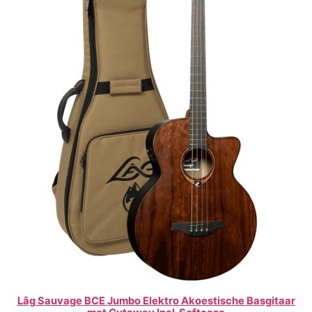
Lâg Sauvage BCE Jumbo Elektro Akoestische Basgitaar