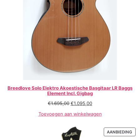
Breedlove Solo Elektro Akoestische Basgitaar LR Baggs
Element Incl. Gigbag
€
1.695,00
€
1.095,00
Toevoegen aan winkelwagen
AANBIEDING