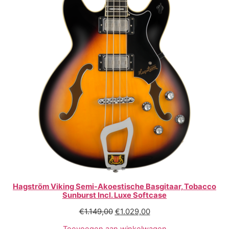
Hagström Viking Semi-Akoestische Basgitaar, Tobacco
Sunburst Incl. Luxe Softcase
€
1.149,00
€
1.029,00