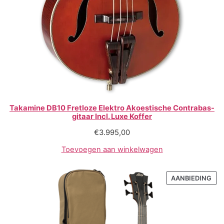
Takamine DB10 Fretloze Elektro Akoestische Contrabas-
gitaar Incl. Luxe Koffer
€
3.995,00
Toevoegen aan winkelwagen
AANBIEDING