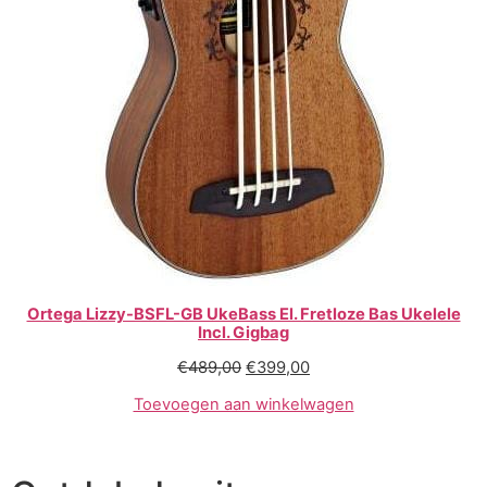
Ortega Lizzy-BSFL-GB UkeBass El. Fretloze Bas Ukelele
Incl. Gigbag
€
489,00
€
399,00
Toevoegen aan winkelwagen