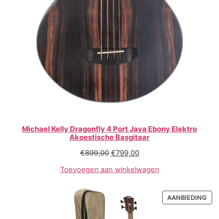
Michael Kelly Dragonfly 4 Port Java Ebony Elektro
Akoestische Basgitaar
€
899,00
€
799,00
Toevoegen aan winkelwagen
AANBIEDING