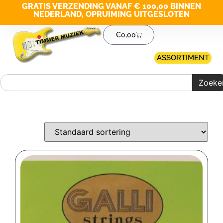
GRATIS VERZENDING VANAF € 100,00 BINNEN
NEDERLAND, OPRUIMING UITGESLOTEN
€
0,00
ASSORTIMENT
Zoeke
Merk filter