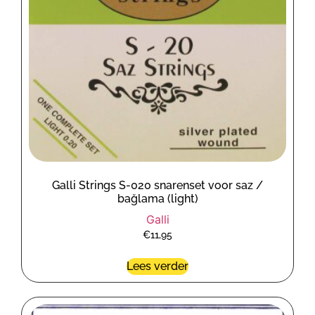
Galli Strings S-020 snarenset voor saz /
bağlama (light)
Galli
€
11,95
Lees verder