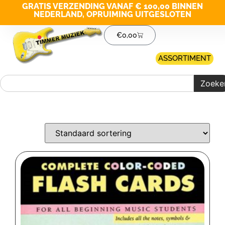
GRATIS VERZENDING VANAF € 100,00 BINNEN
NEDERLAND, OPRUIMING UITGESLOTEN
€
0,00
ASSORTIMENT
Zoeke
Merk filter