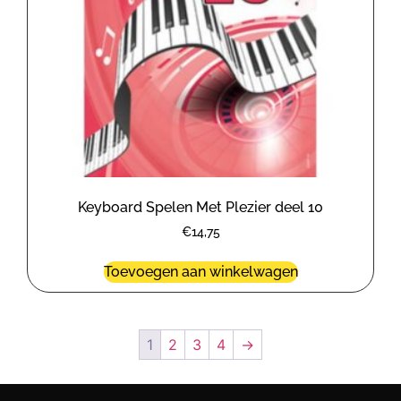
Keyboard Spelen Met Plezier deel 10
€
14,75
Toevoegen aan winkelwagen
1
2
3
4
→