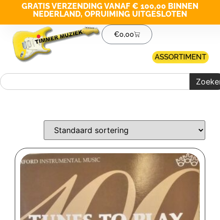
GRATIS VERZENDING VANAF € 100,00 BINNEN
NEDERLAND, OPRUIMING UITGESLOTEN
€
0,00
ASSORTIMENT
Zoeke
Merk filter