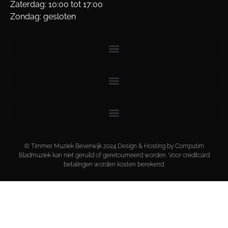
Zaterdag: 10:00 tot 17:00
Zondag: gesloten
© Timmer Muziek Beverwijk 2024 Design & Hosting by Computim
Bladmuziek kan niet geruild of geretourneerd worden. Voor creditcard
betalingen worden kosten berekend.