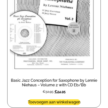
Basic Jazz Conception for Saxophone by Lennie
Niehaus – Volume 2 with CD Eb/Bb
€
32,95
€
24,95
Toevoegen aan winkelwagen