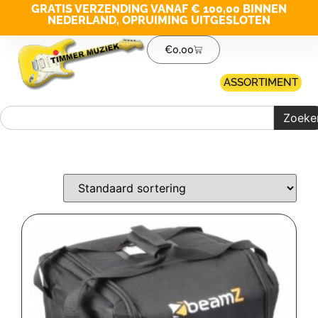
GRATIS VERZENDING VANAF € 100,00 BINNEN
NEDERLAND, OPRUIMING UITGESLOTEN
€
0,00
ASSORTIMENT
Zoeke
Merk filter