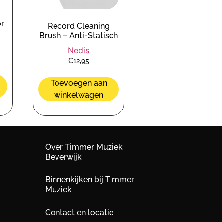
or
Record Cleaning
Brush – Anti-Statisch
Nedis
€
12,95
Toevoegen aan
winkelwagen
Over Timmer Muziek
Beverwijk
Binnenkijken bij Timmer
Muziek
Contact en locatie