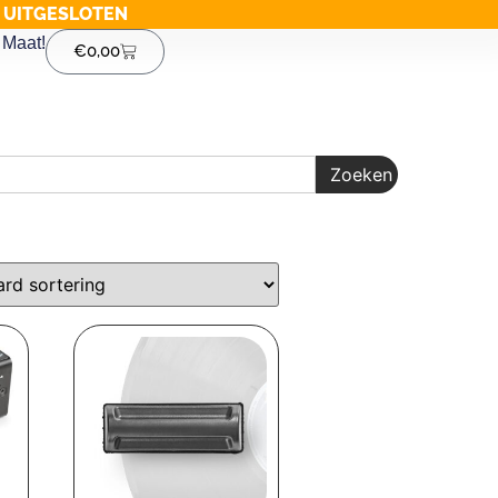
G UITGESLOTEN
Maat!
€
0,00
Zoeken