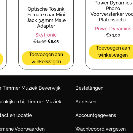
Power Dynamics
Phono
Optische Toslink
Voorversterker vo
Female naar Mini
Platenspeler
Jack 3,5mm Male
Adapter
PowerDynamics
Skytronic
€
39,00
€
14,95
€
8,95
Toevoegen aan
Toevoegen aan
winkelwagen
winkelwagen
r Timmer Muziek Beverwijk
Bestellingen
nenkijken bij Timmer Muziek
Adressen
act en locatie
Accountgegevens
emene Voorwaarden
Wachtwoord vergeten