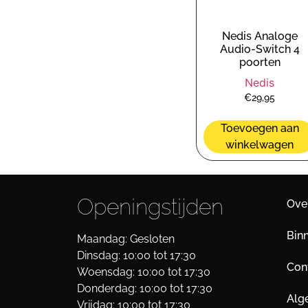
Nedis Analoge
Audio-Switch 4
poorten
Nedis
€
29,95
Toevoegen aan
winkelwagen
Openingstijden
Ove
Bin
Maandag: Gesloten
Dinsdag: 10:00 tot 17:30
Cont
Woensdag: 10:00 tot 17:30
Donderdag: 10:00 tot 17:30
Alg
Vrijdag: 10:00 tot 17:30