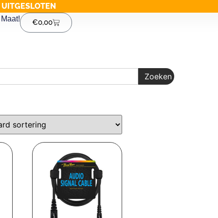
G UITGESLOTEN
Maat!
€
0,00
Zoeken