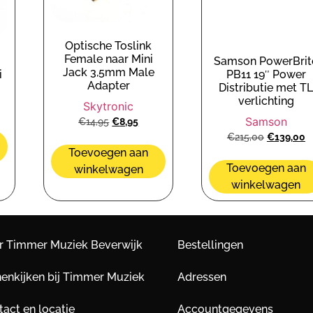
Optische Toslink
Female naar Mini
Samson PowerBrit
Jack 3,5mm Male
i
PB11 19″ Power
Adapter
Distributie met T
verlichting
Skytronic
Samson
€
14,95
€
8,95
€
215,00
€
139,00
Toevoegen aan
Toevoegen aan
winkelwagen
winkelwagen
r Timmer Muziek Beverwijk
Bestellingen
nenkijken bij Timmer Muziek
Adressen
act en locatie
Accountgegevens