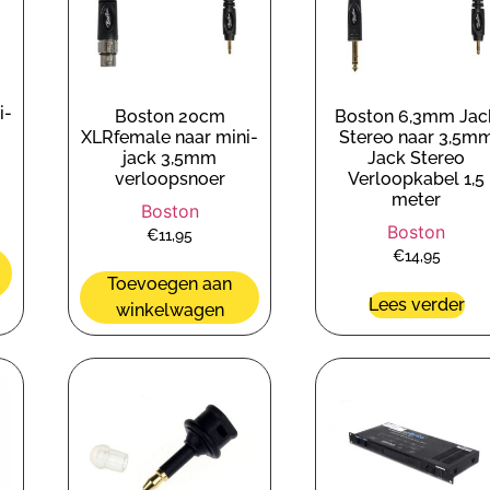
i-
Boston 20cm
Boston 6,3mm Jac
XLRfemale naar mini-
Stereo naar 3,5m
jack 3,5mm
Jack Stereo
verloopsnoer
Verloopkabel 1,5
meter
Boston
Boston
€
11,95
€
14,95
Toevoegen aan
Lees verder
winkelwagen