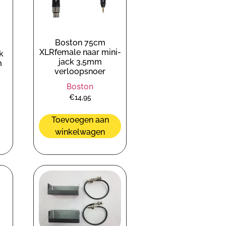
Boston 75cm
XLRfemale naar mini-
k
jack 3,5mm
m
verloopsnoer
Boston
€
14,95
Toevoegen aan
winkelwagen