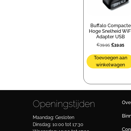
Buffalo Compacte
Hoge Snelheid WiF
Adapter USB
€
39,95
€
19,95
Toevoegen aan
winkelwagen
Openingstijden
Ove
Bin
Maandag: Gesloten
Dinsdag: 10:00 tot 17:30
Cont