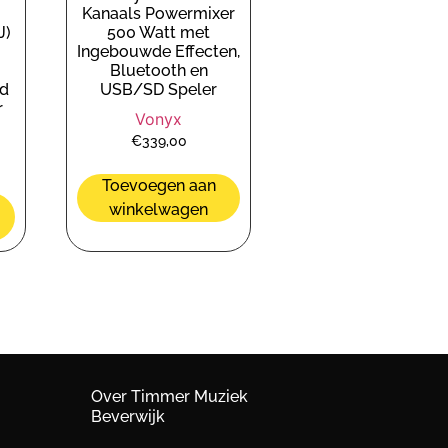
Kanaals Powermixer
J)
500 Watt met
Ingebouwde Effecten,
Bluetooth en
nd
USB/SD Speler
r
Vonyx
€
339,00
Toevoegen aan
winkelwagen
Over Timmer Muziek
Beverwijk