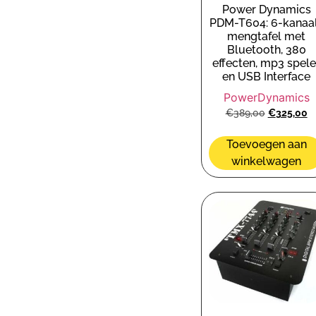
Power Dynamics
PDM-T604: 6-kanaa
mengtafel met
Bluetooth, 380
effecten, mp3 spele
en USB Interface
PowerDynamics
€
389,00
€
325,00
Toevoegen aan
winkelwagen