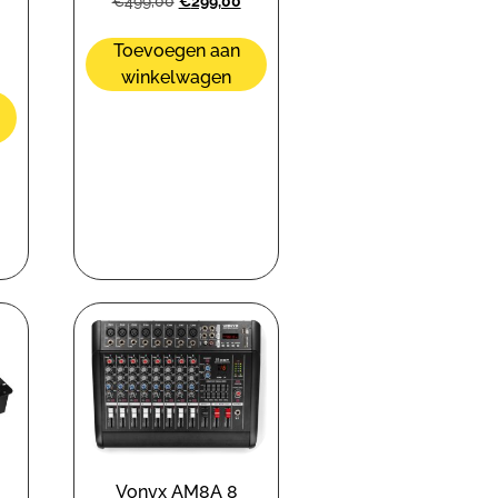
€
499,00
€
299,00
Toevoegen aan
winkelwagen
Vonyx AM8A 8