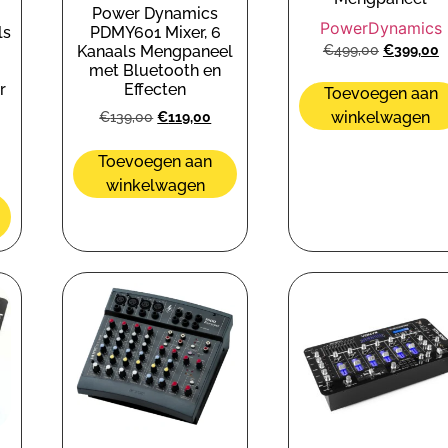
Power Dynamics
PowerDynamics
ls
PDMY601 Mixer, 6
€
499,00
€
399,00
Kanaals Mengpaneel
met Bluetooth en
r
Effecten
Toevoegen aan
winkelwagen
€
139,00
€
119,00
Toevoegen aan
winkelwagen