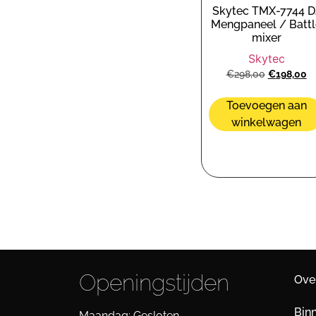
Skytec TMX-7744 D
Mengpaneel / Battl
mixer
Skytec
€
298,00
€
198,00
Toevoegen aan
winkelwagen
Openingstijden
Ove
Bin
Maandag: Gesloten