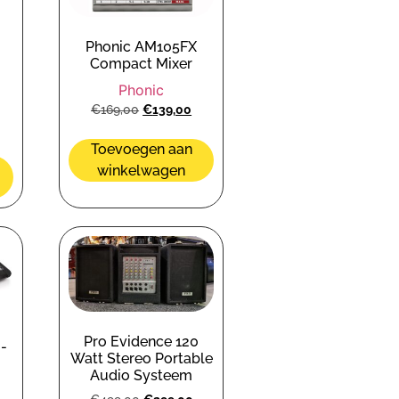
Phonic AM105FX
Compact Mixer
Phonic
€
169,00
€
139,00
Toevoegen aan
winkelwagen
Pro Evidence 120
-
Watt Stereo Portable
Audio Systeem