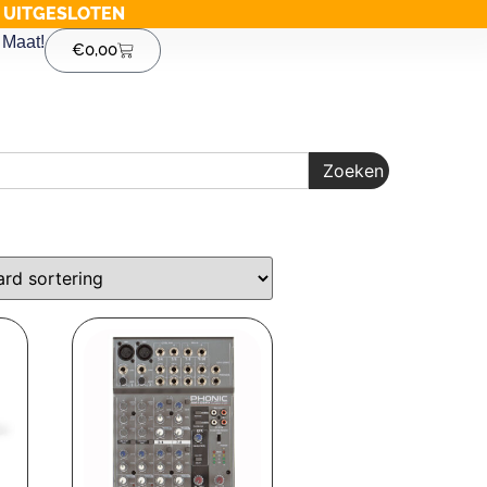
G UITGESLOTEN
Maat!
€
0,00
Zoeken