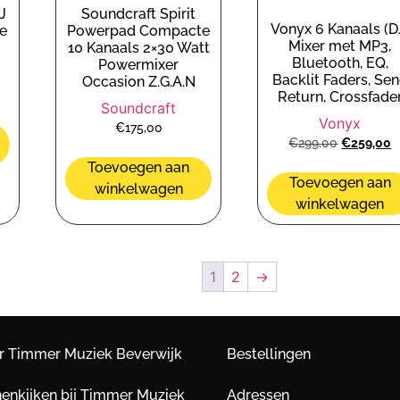
J
Soundcraft Spirit
Vonyx 6 Kanaals (D
e
Powerpad Compacte
Mixer met MP3,
10 Kanaals 2×30 Watt
Bluetooth, EQ,
Powermixer
Backlit Faders, Se
Occasion Z.G.A.N
Return, Crossfade
Soundcraft
Vonyx
€
175,00
€
299,00
€
259,00
Toevoegen aan
Toevoegen aan
winkelwagen
winkelwagen
1
2
→
r Timmer Muziek Beverwijk
Bestellingen
nenkijken bij Timmer Muziek
Adressen