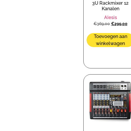
3U Rackmixer 12
Kanalen
Alesis
€
369,00
€
299,00
Toevoegen aan
winkelwagen