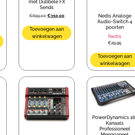
met Dubbele FX
Sends
Nedis Analoge
€
699,00
€
350,00
Audio-Switch 4
poorten
Toevoegen aan
Nedis
winkelwagen
€
29,95
Toevoegen aan
winkelwagen
PowerDynamics 16
Kanaals
Professioneel
Mengpaneel