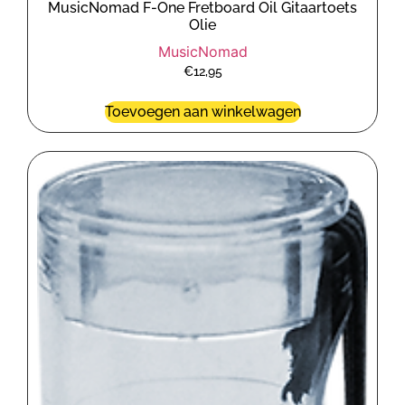
MusicNomad F-One Fretboard Oil Gitaartoets
Olie
MusicNomad
€
12,95
Toevoegen aan winkelwagen