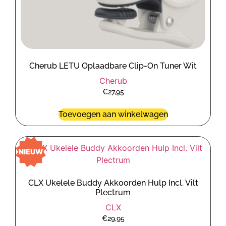
Cherub LETU Oplaadbare Clip-On Tuner Wit
Cherub
€
27,95
Toevoegen aan winkelwagen
NIEUW
CLX Ukelele Buddy Akkoorden Hulp Incl. Vilt
Plectrum
CLX
€
29,95