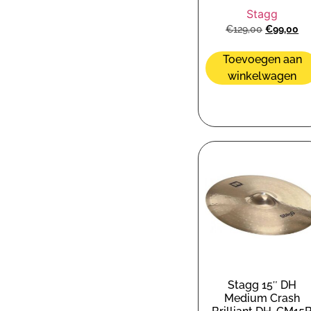
Stagg
€
129,00
€
99,00
Toevoegen aan
winkelwagen
Stagg 15″ DH
Medium Crash