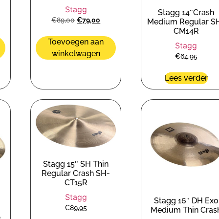
Stagg
Stagg 14″Crash
€
89,00
€
79,00
Medium Regular S
CM14R
Toevoegen aan
Stagg
winkelwagen
€
64,95
Lees verder
Stagg 15″ SH Thin
Regular Crash SH-
CT15R
Stagg
Stagg 16″ DH Exo
€
89,95
Medium Thin Cras