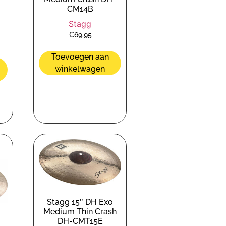
CM14B
Stagg
€
69,95
Toevoegen aan
winkelwagen
Stagg 15″ DH Exo
Medium Thin Crash
DH-CMT15E