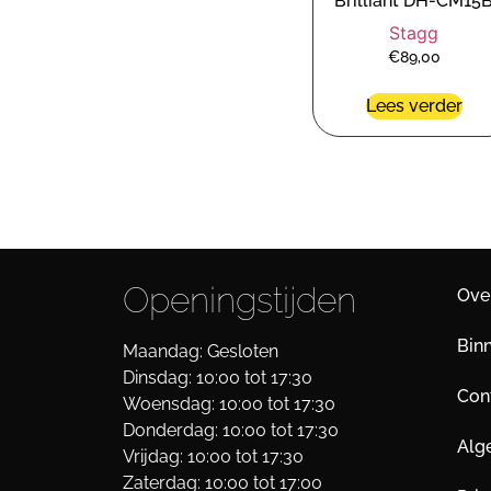
Brilliant DH-CM15
Stagg
€
89,00
Lees verder
Openingstijden
Ove
Bin
Maandag: Gesloten
Dinsdag: 10:00 tot 17:30
Cont
Woensdag: 10:00 tot 17:30
Donderdag: 10:00 tot 17:30
Alg
Vrijdag: 10:00 tot 17:30
Zaterdag: 10:00 tot 17:00