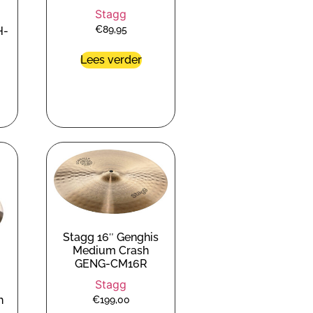
Stagg
€
89,95
H-
Lees verder
Stagg 16″ Genghis
Medium Crash
GENG-CM16R
Stagg
h
€
199,00