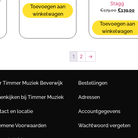
B
Stagg
Toevoegen aan
€
179,00
€
139,00
winkelwagen
Toevoegen aan
winkelwagen
1
2
→
r Timmer Muziek Beverwijk
Bestellingen
nenkijken bij Timmer Muziek
Adressen
act en locatie
Accountgegevens
emene Voorwaarden
Wachtwoord vergeten