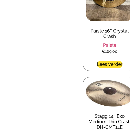
Paiste 16″ Crystal
Crash
Paiste
€
169,00
Lees verder
Stagg 14″ Exo
Medium Thin Cras
DH-CMT14E