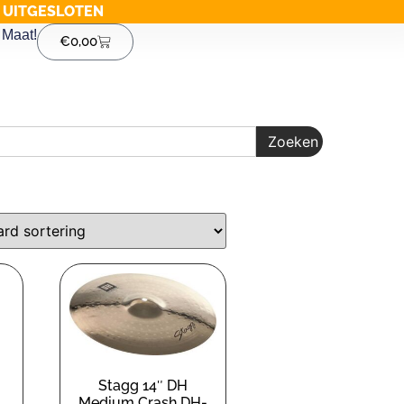
G UITGESLOTEN
Maat!
€
0,00
Zoeken
Stagg 14″ DH
Medium Crash DH-