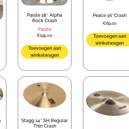
Paiste 18″ Alpha
Peace 16″Crash
Rock Crash
€
69,00
Paiste
€
195,00
Toevoegen aan
winkelwagen
Toevoegen aan
winkelwagen
Stagg 14″ SH Regular
h
Thin Crash