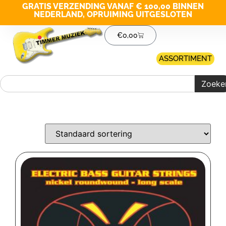
GRATIS VERZENDING VANAF € 100,00 BINNEN
NEDERLAND, OPRUIMING UITGESLOTEN
€
0,00
ASSORTIMENT
Zoeke
Merk filter