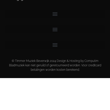
© Timmer Muziek Beverwijk 2024 Design & Hosting by Computim
Bladmuziek kan niet geruild of geretourneerd worden. Voor creditcard
betalingen worden kosten berekend.