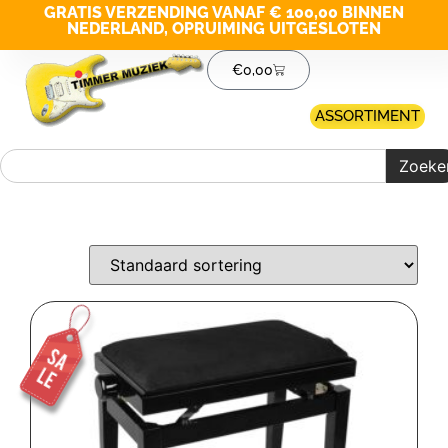
GRATIS VERZENDING VANAF € 100,00 BINNEN
NEDERLAND, OPRUIMING UITGESLOTEN
€
0,00
ASSORTIMENT
Zoeke
Merk filter