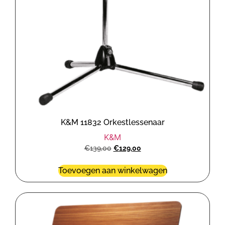
K&M 11832 Orkestlessenaar
K&M
€
139,00
€
129,00
Toevoegen aan winkelwagen