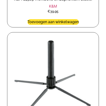
K&M
€
39,95
Toevoegen aan winkelwagen