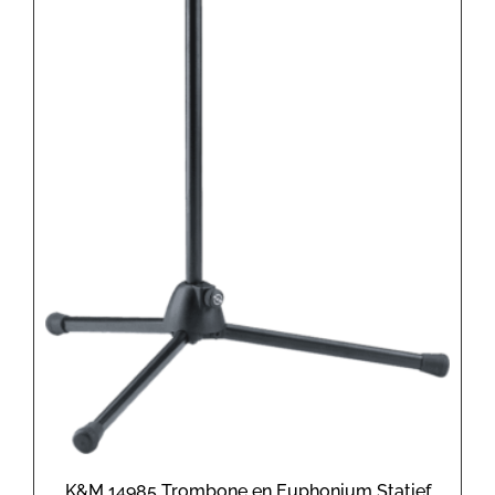
K&M 14985 Trombone en Euphonium Statief