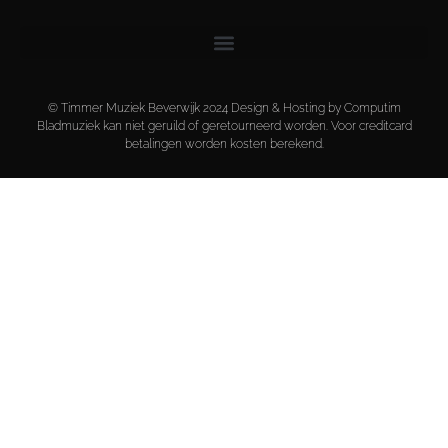
© Timmer Muziek Beverwijk 2024 Design & Hosting by Computim
Bladmuziek kan niet geruild of geretourneerd worden. Voor creditcard
betalingen worden kosten berekend.