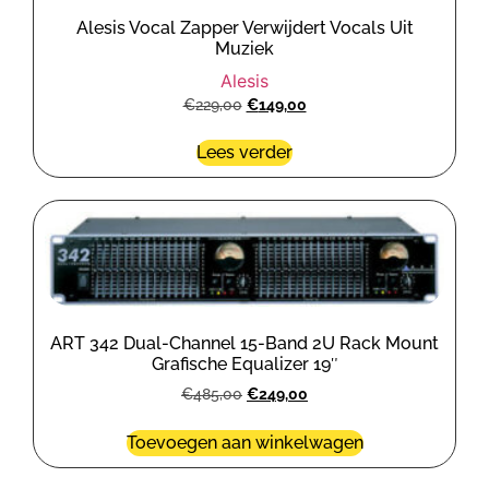
Alesis Vocal Zapper Verwijdert Vocals Uit
Muziek
Alesis
€
229,00
€
149,00
Lees verder
ART 342 Dual-Channel 15-Band 2U Rack Mount
Grafische Equalizer 19″
€
485,00
€
249,00
Toevoegen aan winkelwagen