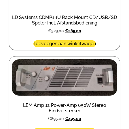
LD Systems CDMP1 1U Rack Mount CD/USB/SD
Speler Incl. Afstandsbediening
€
329,00
€
289,00
Toevoegen aan winkelwagen
LEM Amp 12 Power-Amp 650W Stereo
Eindversterker
€
895,00
€
495,00