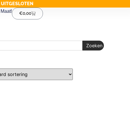
G UITGESLOTEN
Maat!
€
0,00
Zoeken