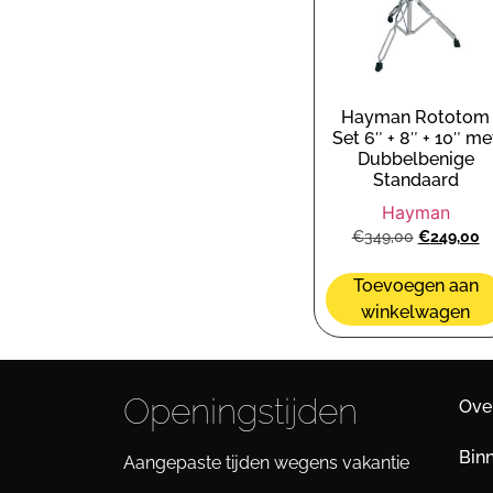
Hayman Rototom
Set 6″ + 8″ + 10″ me
Dubbelbenige
Standaard
Hayman
€
349,00
€
249,00
Toevoegen aan
winkelwagen
Openingstijden
Ove
Bin
Aangepaste tijden wegens vakantie