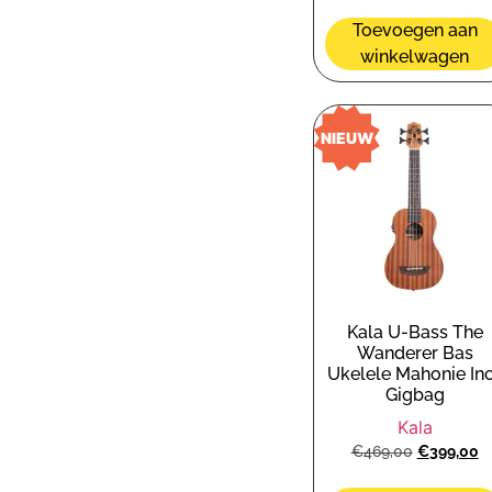
Toevoegen aan
winkelwagen
NIEUW
Kala U-Bass The
Wanderer Bas
Ukelele Mahonie Inc
Gigbag
Kala
€
469,00
€
399,00