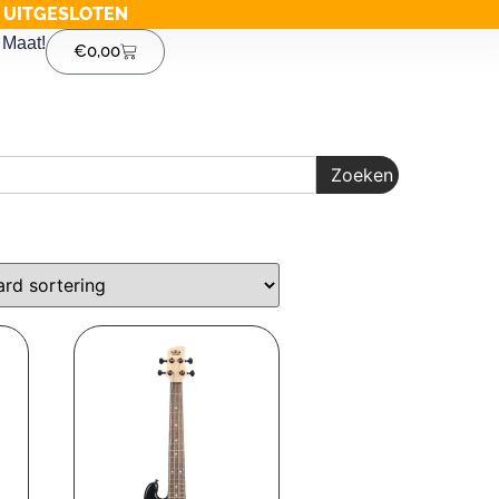
G UITGESLOTEN
Maat!
€
0,00
Zoeken