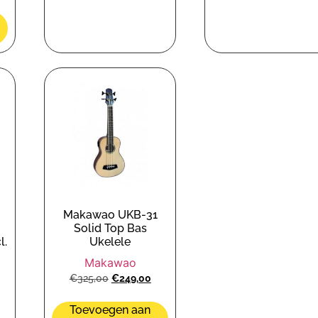
Makawao UKB-31
Solid Top Bas
l.
Ukelele
Makawao
€
325,00
€
249,00
Toevoegen aan