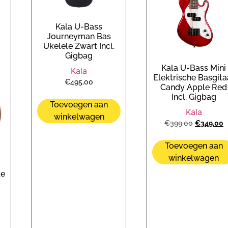
Kala U-Bass
Journeyman Bas
Ukelele Zwart Incl.
Gigbag
Kala U-Bass Mini
Kala
Elektrische Basgita
€
495,00
Candy Apple Red
Incl. Gigbag
Toevoegen aan
Kala
winkelwagen
€
399,00
€
349,00
Toevoegen aan
winkelwagen
s
le