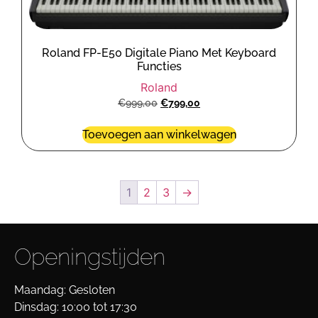
Roland FP-E50 Digitale Piano Met Keyboard
Functies
Roland
€
999,00
€
799,00
Toevoegen aan winkelwagen
1
2
3
→
Openingstijden
Maandag: Gesloten
Dinsdag: 10:00 tot 17:30