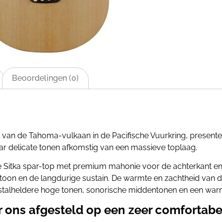
Beoordelingen (0)
 van de Tahoma-vulkaan in de Pacifische Vuurkring, present
ar delicate tonen afkomstig van een massieve toplaag.
tka spar-top met premium mahonie voor de achterkant en zij
e toon en de langdurige sustain. De warmte en zachtheid van
stalheldere hoge tonen, sonorische middentonen en een war
 ons afgesteld op een zeer comfortab