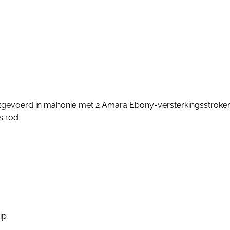
itgevoerd in mahonie met 2 Amara Ebony-versterkingsstroke
s rod
ip