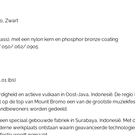
o, Zwart
s), met een nylon kern en phosphor bronze coating
8/.050/.062/.0905
,01 lbs)
heid en actieve vulkaan in Oost-Java, Indonesië. De regio i
rdt op de top van Mount Bromo een van de grootste muziekfe
ilandbewoners worden gedeeld.
een speciaal gebouwde fabriek in Surabaya, Indonesië. Met 
moderne werkplaats ontstaan waarin geavanceerde technologi
rfectie wordt gemaakt.