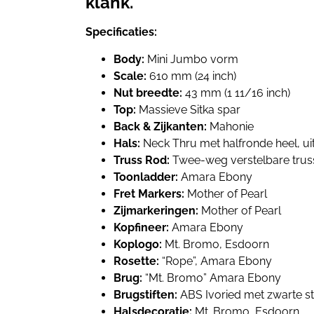
klank.
Specificaties:
Body:
Mini Jumbo vorm
Scale:
610 mm (24 inch)
Nut breedte:
43 mm (1 11/16 inch)
Top:
Massieve Sitka spar
Back & Zijkanten:
Mahonie
Hals:
Neck Thru met halfronde heel, u
Truss Rod:
Twee-weg verstelbare trus
Toonladder:
Amara Ebony
Fret Markers:
Mother of Pearl
Zijmarkeringen:
Mother of Pearl
Kopfineer:
Amara Ebony
Koplogo:
Mt. Bromo, Esdoorn
Rosette:
“Rope”, Amara Ebony
Brug:
“Mt. Bromo” Amara Ebony
Brugstiften:
ABS Ivoried met zwarte st
Halsdecoratie:
Mt. Bromo, Esdoorn