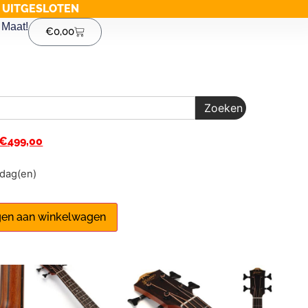
G UITGESLOTEN
Maat!
€
0,00
Zoeken
€
499,00
1 dag(en)
en aan winkelwagen