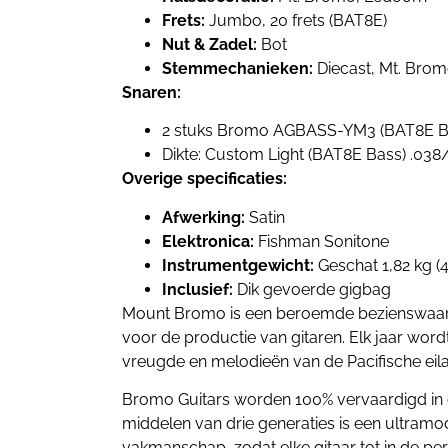
Frets:
Jumbo, 20 frets (BAT8E)
Nut & Zadel:
Bot
Stemmechanieken:
Diecast, Mt. Brom
Snaren:
2 stuks Bromo AGBASS-YM3 (BAT8E Bas
Dikte: Custom Light (BAT8E Bass) .03
Overige specificaties:
Afwerking:
Satin
Elektronica:
Fishman Sonitone
Instrumentgewicht:
Geschat 1,82 kg (4
Inclusief:
Dik gevoerde gigbag
Mount Bromo is een beroemde bezienswaardig
voor de productie van gitaren. Elk jaar wo
vreugde en melodieën van de Pacifische e
Bromo Guitars worden 100% vervaardigd in 
middelen van drie generaties is een ultra
vakmanschap, zodat elke gitaar tot in de pe