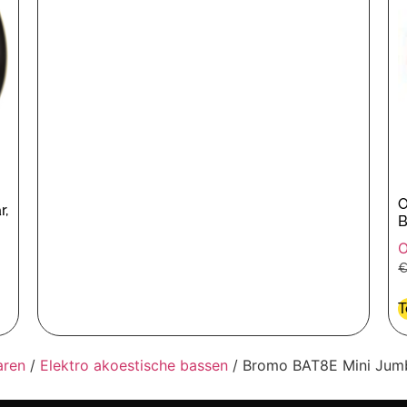
O
r,
B
O
T
aren
/
Elektro akoestische bassen
/ Bromo BAT8E Mini Jumbo