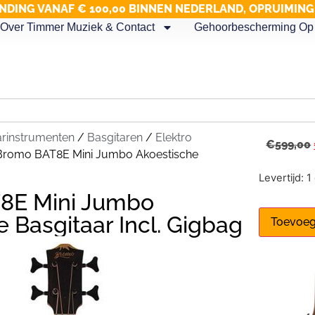
NDING VANAF € 100,00 BINNEN NEDERLAND, OPRUIMIN
Over Timmer Muziek & Contact
Gehoorbescherming Op 
arinstrumenten
/
Basgitaren
/
Elektro
€
599,00
Bromo BAT8E Mini Jumbo Akoestische
Levertijd: 
8E Mini Jumbo
 Basgitaar Incl. Gigbag
Toevoeg