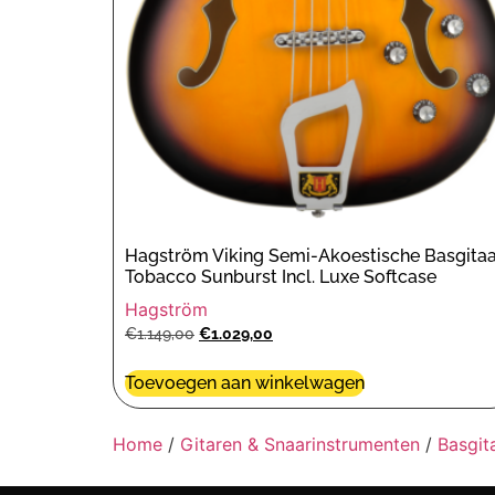
Hagström Viking Semi-Akoestische Basgitaa
Tobacco Sunburst Incl. Luxe Softcase
Hagström
€
1.149,00
€
1.029,00
Toevoegen aan winkelwagen
Home
/
Gitaren & Snaarinstrumenten
/
Basgit