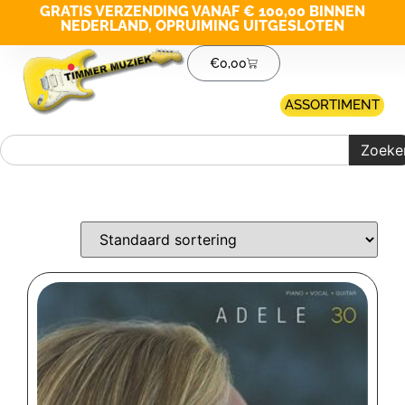
GRATIS VERZENDING VANAF € 100,00 BINNEN
NEDERLAND, OPRUIMING UITGESLOTEN
€
0,00
ASSORTIMENT
Zoeke
Merk filter