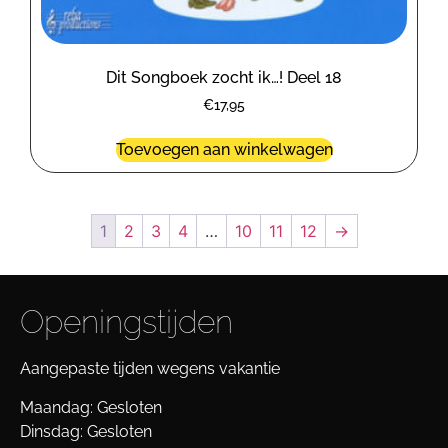
Dit Songboek zocht ik…! Deel 18
€
17,95
Toevoegen aan winkelwagen
1
2
3
4
…
10
11
12
→
Openingstijden
Aangepaste tijden wegens vakantie
Maandag: Gesloten
Dinsdag: Gesloten