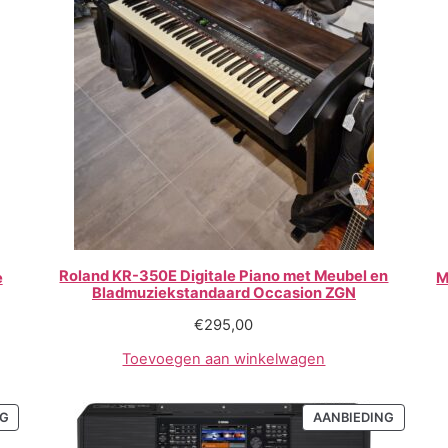
Roland KR-350E Digitale Piano met Meubel en
e
M
Bladmuziekstandaard Occasion ZGN
€
295,00
Toevoegen aan winkelwagen
NG
AANBIEDING