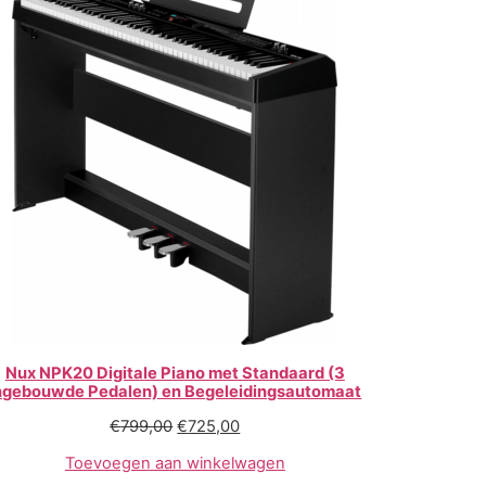
Nux NPK20 Digitale Piano met Standaard (3
ngebouwde Pedalen) en Begeleidingsautomaat
€
799,00
€
725,00
Toevoegen aan winkelwagen