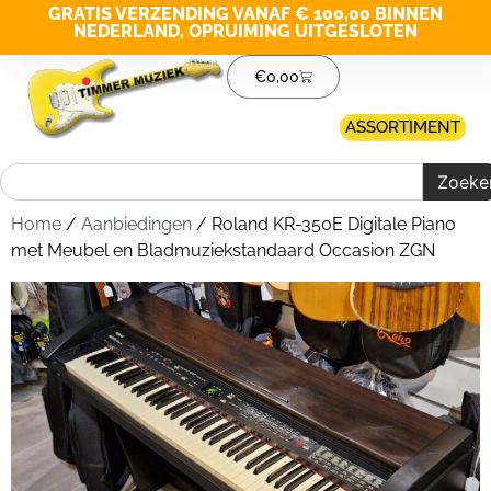
GRATIS VERZENDING VANAF € 100,00 BINNEN
NEDERLAND, OPRUIMING UITGESLOTEN
€
0,00
ASSORTIMENT
Zoeke
Home
/
Aanbiedingen
/ Roland KR-350E Digitale Piano
met Meubel en Bladmuziekstandaard Occasion ZGN