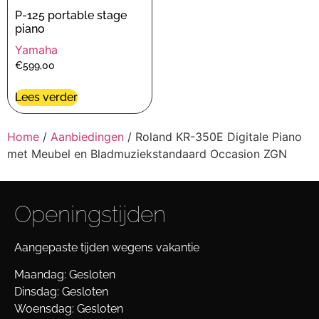
P-125 portable stage
piano
Yamaha
€
599,00
Lees verder
Home
/
Aanbiedingen
/ Roland KR-350E Digitale Piano
met Meubel en Bladmuziekstandaard Occasion ZGN
Openingstijden
Aangepaste tijden wegens vakantie
Maandag: Gesloten
Dinsdag: Gesloten
Woensdag: Gesloten