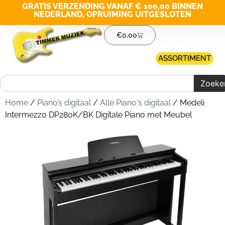
GRATIS VERZENDING VANAF € 100,00 BINNEN
NEDERLAND, OPRUIMING UITGESLOTEN
€
0,00
ASSORTIMENT
Zoeke
Home
/
Piano’s digitaal
/
Alle Piano's digitaal
/ Medeli
Intermezzo DP280K/BK Digitale Piano met Meubel