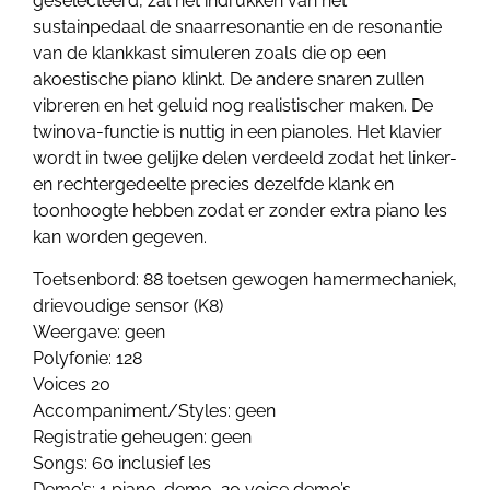
geselecteerd, zal het indrukken van het
sustainpedaal de snaarresonantie en de resonantie
van de klankkast simuleren zoals die op een
akoestische piano klinkt. De andere snaren zullen
vibreren en het geluid nog realistischer maken. De
twinova-functie is nuttig in een pianoles. Het klavier
wordt in twee gelijke delen verdeeld zodat het linker-
en rechtergedeelte precies dezelfde klank en
toonhoogte hebben zodat er zonder extra piano les
kan worden gegeven.
Toetsenbord: 88 toetsen gewogen hamermechaniek,
drievoudige sensor (K8)
Weergave: geen
Polyfonie: 128
Voices 20
Accompaniment/Styles: geen
Registratie geheugen: geen
Songs: 60 inclusief les
Demo’s: 1 piano-demo, 20 voice demo’s