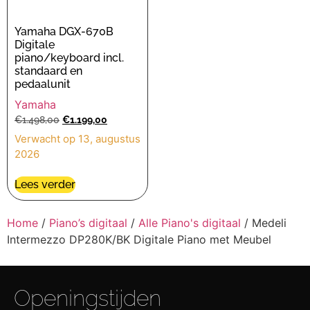
Yamaha DGX-670B
Digitale
piano/keyboard incl.
standaard en
pedaalunit
Yamaha
€
1.498,00
€
1.199,00
Verwacht op 13, augustus
2026
Lees verder
Home
/
Piano’s digitaal
/
Alle Piano's digitaal
/ Medeli
Intermezzo DP280K/BK Digitale Piano met Meubel
Openingstijden