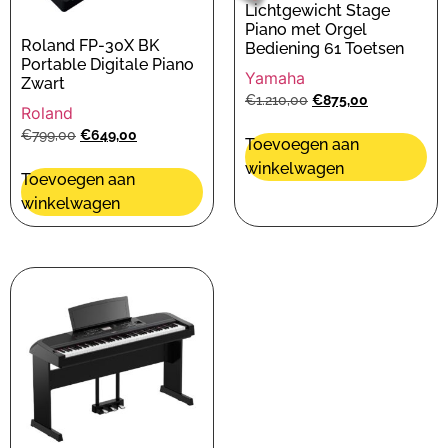
Lichtgewicht Stage
Piano met Orgel
Roland FP-30X BK
Bediening 61 Toetsen
Portable Digitale Piano
Yamaha
Zwart
€
1.210,00
€
875,00
Roland
€
799,00
€
649,00
Toevoegen aan
winkelwagen
Toevoegen aan
winkelwagen