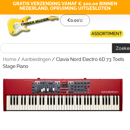
GRATIS VERZENDING VANAF € 100,00 BINNEN
NEDERLAND, OPRUIMING UITGESLOTEN
€
0,00
ASSORTIMENT
Zoeke
Home
/
Aanbiedingen
/ Clavia Nord Electro 6D 73 Toets
Stage Piano