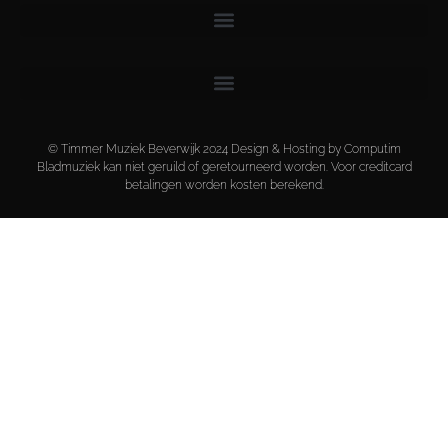
© Timmer Muziek Beverwijk 2024 Design & Hosting by Computim
Bladmuziek kan niet geruild of geretourneerd worden. Voor creditcard
betalingen worden kosten berekend.