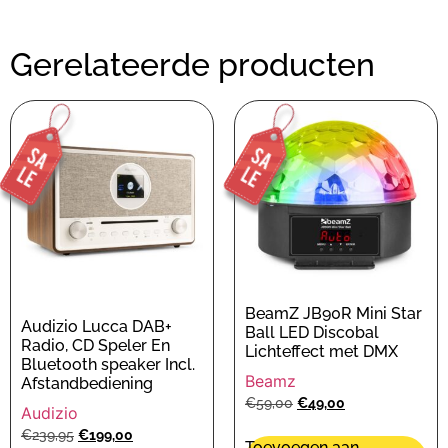
Gerelateerde producten
BeamZ JB90R Mini Star
Audizio Lucca DAB+
Ball LED Discobal
Radio, CD Speler En
Lichteffect met DMX
Bluetooth speaker Incl.
Beamz
Afstandbediening
€
59,00
€
49,00
Audizio
€
239,95
€
199,00
Toevoegen aan