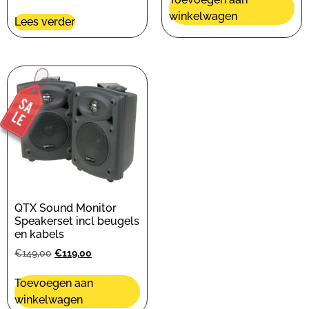
winkelwagen
Lees verder
QTX Sound Monitor
Speakerset incl beugels
en kabels
€
149,00
€
119,00
Toevoegen aan
winkelwagen