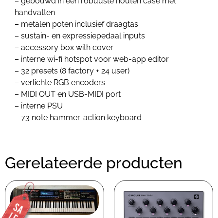
– gebouwd in een robuuste houten case met
handvatten
– metalen poten inclusief draagtas
– sustain- en expressiepedaal inputs
– accessory box with cover
– interne wi-fi hotspot voor web-app editor
– 32 presets (8 factory + 24 user)
– verlichte RGB encoders
– MIDI OUT en USB-MIDI port
– interne PSU
– 73 note hammer-action keyboard
Gerelateerde producten