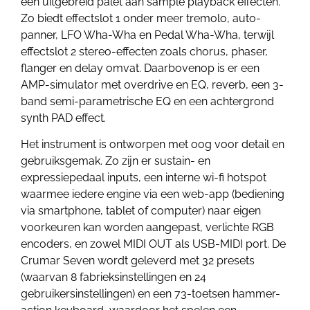
een uitgebreid palet aan sample playback effecten.
Zo biedt effectslot 1 onder meer tremolo, auto-
panner, LFO Wha-Wha en Pedal Wha-Wha, terwijl
effectslot 2 stereo-effecten zoals chorus, phaser,
flanger en delay omvat. Daarbovenop is er een
AMP-simulator met overdrive en EQ, reverb, een 3-
band semi-parametrische EQ en een achtergrond
synth PAD effect.
Het instrument is ontworpen met oog voor detail en
gebruiksgemak. Zo zijn er sustain- en
expressiepedaal inputs, een interne wi-fi hotspot
waarmee iedere engine via een web-app (bediening
via smartphone, tablet of computer) naar eigen
voorkeuren kan worden aangepast, verlichte RGB
encoders, en zowel MIDI OUT als USB-MIDI port. De
Crumar Seven wordt geleverd met 32 presets
(waarvan 8 fabrieksinstellingen en 24
gebruikersinstellingen) en een 73-toetsen hammer-