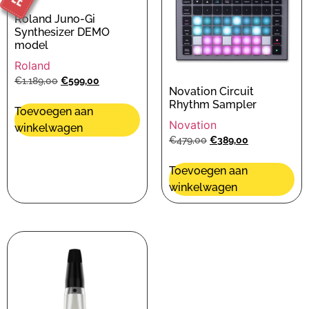
Roland Juno-Gi
Synthesizer DEMO
model
Roland
€
1.189,00
€
599,00
Novation Circuit
Rhythm Sampler
Toevoegen aan
Novation
winkelwagen
€
479,00
€
389,00
Toevoegen aan
winkelwagen