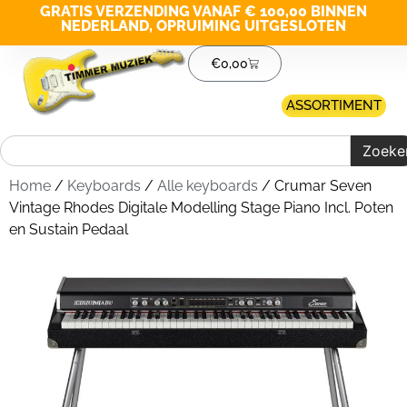
GRATIS VERZENDING VANAF € 100,00 BINNEN
NEDERLAND, OPRUIMING UITGESLOTEN
€
0,00
ASSORTIMENT
Zoeke
Home
/
Keyboards
/
Alle keyboards
/ Crumar Seven
Vintage Rhodes Digitale Modelling Stage Piano Incl. Poten
en Sustain Pedaal