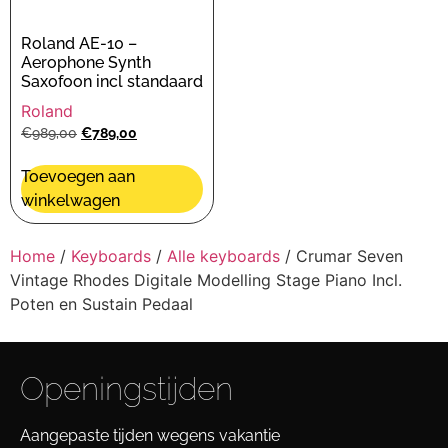
Roland AE-10 –
Aerophone Synth
Saxofoon incl standaard
Roland
€
989,00
€
789,00
Toevoegen aan
winkelwagen
Home
/
Keyboards
/
Alle keyboards
/ Crumar Seven
Vintage Rhodes Digitale Modelling Stage Piano Incl.
Poten en Sustain Pedaal
Openingstijden
Aangepaste tijden wegens vakantie