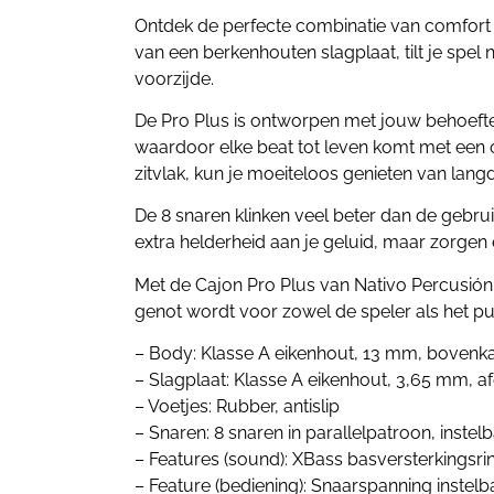
Ontdek de perfecte combinatie van comfort 
van een berkenhouten slagplaat, tilt je spe
voorzijde.
De Pro Plus is ontworpen met jouw behoefte
waardoor elke beat tot leven komt met een
zitvlak, kun je moeiteloos genieten van la
De 8 snaren klinken veel beter dan de gebrui
extra helderheid aan je geluid, maar zorgen
Met de Cajon Pro Plus van Nativo Percusión 
genot wordt voor zowel de speler als het pu
– Body: Klasse A eikenhout, 13 mm, boven
– Slagplaat: Klasse A eikenhout, 3,65 mm, 
– Voetjes: Rubber, antislip
– Snaren: 8 snaren in parallelpatroon, instel
– Features (sound): XBass basversterkingsr
– Feature (bediening): Snaarspanning instel