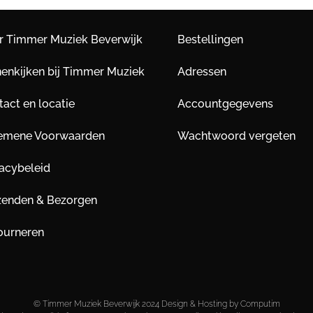
r Timmer Muziek Beverwijk
Bestellingen
nenkijken bij Timmer Muziek
Adressen
act en locatie
Accountgegevens
emene Voorwaarden
Wachtwoord vergeten
vacybeleid
zenden & Bezorgen
ourneren
© Timmer Muziek Beverwijk 2024 Design & Hosting by Computim