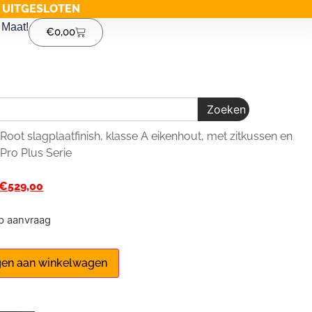
G UITGESLOTEN
Maat!
€
0,00
Zoeken
Root slagplaatfinish, klasse A eikenhout, met zitkussen en
 Pro Plus Serie
€
529,00
op aanvraag
en aan winkelwagen