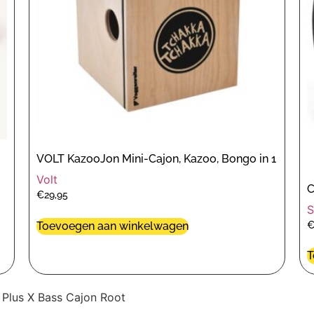
VOLT KazooJon Mini-Cajon, Kazoo, Bongo in 1
Volt
C
€
29,95
S
Toevoegen aan winkelwagen
T
 Plus X Bass Cajon Root