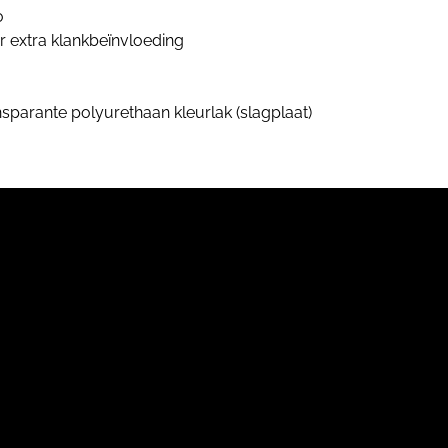
o
 extra klankbeïnvloeding
ansparante polyurethaan kleurlak (slagplaat)