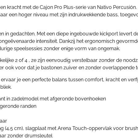
en kracht met de Cajon Pro Plus-serie van Nativo Percusión.
l naar een hoger niveau met zijn indrukwekkende bass, toegev
n in gedachten. Met een diepe ingebouwde kickport levert de
 ongeëvenaarde intensiteit. Dankzij het ergonomisch gevorm
ngdurige speelsessies zonder enige vorm van ongemak.
kelijke 2 of 4 , ze zijn eenvoudig verstelbaar zonder de nood
 er ook voor dat je bastonen zuiver en zonder overlappende t
ervaar je een perfecte balans tussen comfort, kracht en ver
bliek.
kant in zadelmodel met afgeronde bovenhoeken
afgeronde randen
baar
ing (4,5 cm), slagplaat met Arena Touch-oppervlak voor brus
baar zonder drumsleutel