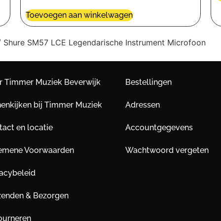
Toevoegen aan winkelwagen
 Shure SM57 LCE Legendarische Instrument Microfoon
r Timmer Muziek Beverwijk
Bestellingen
nenkijken bij Timmer Muziek
Adressen
act en locatie
Accountgegevens
emene Voorwaarden
Wachtwoord vergeten
vacybeleid
zenden & Bezorgen
ourneren