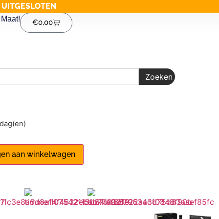
G UITGESLOTEN
Maat!
€
0,00
Zoeken
1 dag(en)
en aan winkelwagen