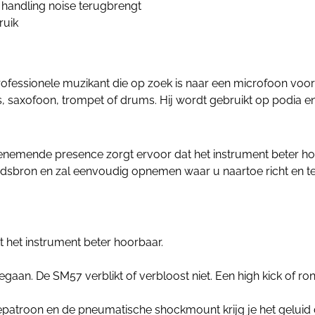
andling noise terugbrengt
ruik
ofessionele muzikant die op zoek is naar een microfoon voor 
s, saxofoon, trompet of drums. Hij wordt gebruikt op podia en 
nemende presence zorgt ervoor dat het instrument beter hoor
luidsbron en zal eenvoudig opnemen waar u naartoe richt en te
 het instrument beter hoorbaar.
egaan. De SM57 verblikt of verbloost niet. Een high kick of 
patroon en de pneumatische shockmount krijg je het geluid 