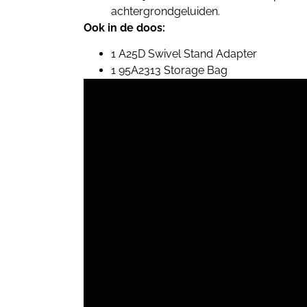
achtergrondgeluiden.
Ook in de doos:
1 A25D Swivel Stand Adapter
1 95A2313 Storage Bag