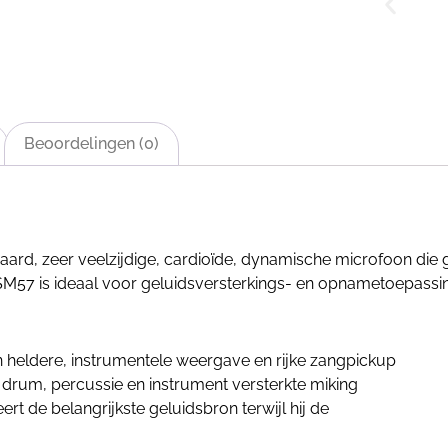
Beoordelingen (0)
ard, zeer veelzijdige, cardioïde, dynamische microfoon die
 SM57 is ideaal voor geluidsversterkings- en opnametoepassi
 heldere, instrumentele weergave en rijke zangpickup
 drum, percussie en instrument versterkte miking
ert de belangrijkste geluidsbron terwijl hij de