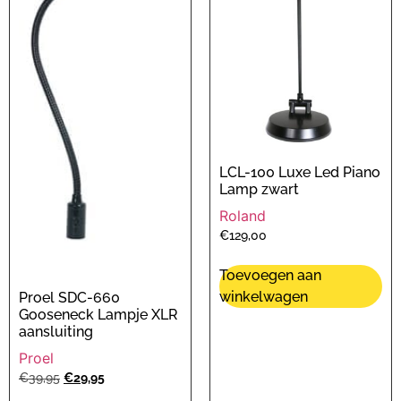
LCL-100 Luxe Led Piano
Lamp zwart
Roland
€
129,00
Toevoegen aan
winkelwagen
Proel SDC-660
Gooseneck Lampje XLR
aansluiting
Proel
€
39,95
€
29,95