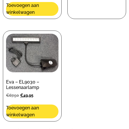
Toevoegen aan
winkelwagen
Eva – EL9030 –
Lessenaarlamp
€
67,50
€
49,95
Toevoegen aan
winkelwagen