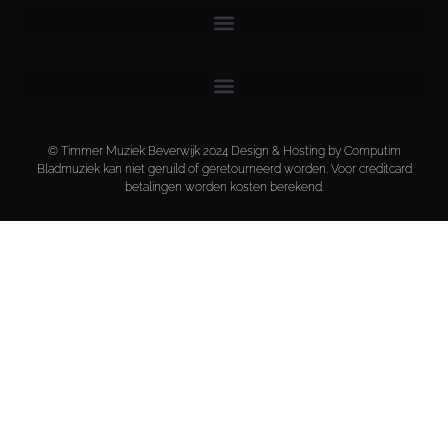
© Timmer Muziek Beverwijk 2024 Design & Hosting by Computim
Bladmuziek kan niet geruild of geretourneerd worden. Voor creditcard
betalingen worden kosten berekend.