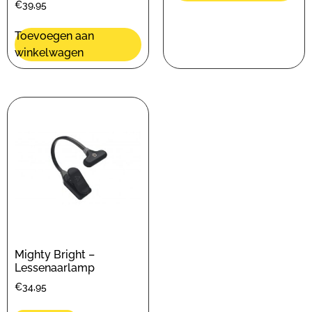
€
39,95
Toevoegen aan
winkelwagen
Mighty Bright –
Lessenaarlamp
€
34,95