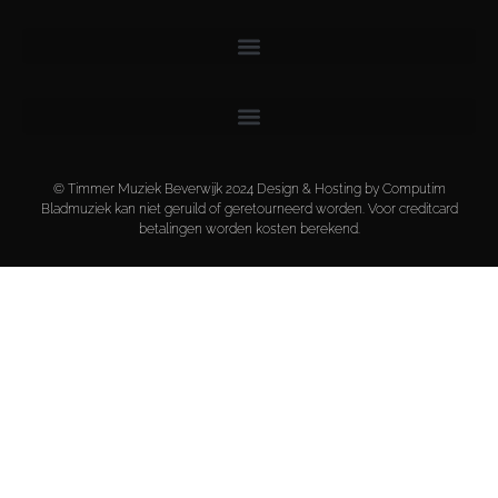
© Timmer Muziek Beverwijk 2024 Design & Hosting by Computim
Bladmuziek kan niet geruild of geretourneerd worden. Voor creditcard
betalingen worden kosten berekend.