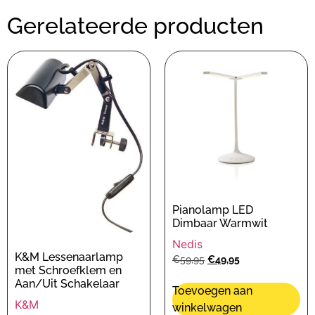
Gerelateerde producten
Pianolamp LED
Dimbaar Warmwit
Nedis
K&M Lessenaarlamp
€
59,95
€
49,95
met Schroefklem en
Aan/Uit Schakelaar
Toevoegen aan
K&M
winkelwagen