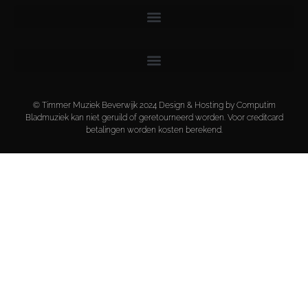
© Timmer Muziek Beverwijk 2024 Design & Hosting by Computim
Bladmuziek kan niet geruild of geretourneerd worden. Voor creditcard
betalingen worden kosten berekend.