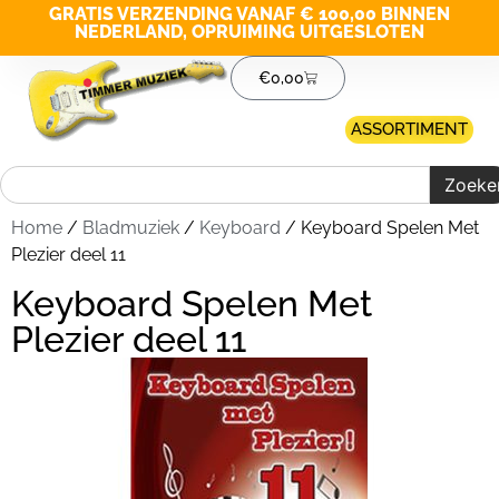
GRATIS VERZENDING VANAF € 100,00 BINNEN
NEDERLAND, OPRUIMING UITGESLOTEN
€
0,00
ASSORTIMENT
Zoeke
Home
/
Bladmuziek
/
Keyboard
/ Keyboard Spelen Met
Plezier deel 11
Keyboard Spelen Met
Plezier deel 11