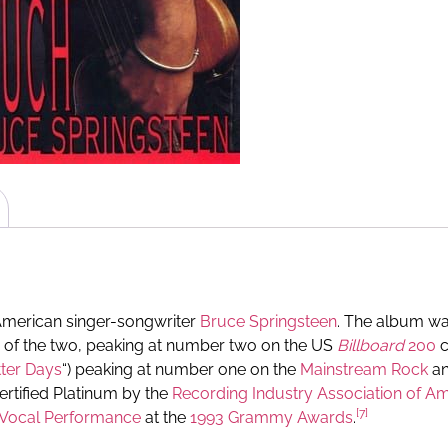
merican singer-songwriter
Bruce Springsteen
. The album wa
r of the two, peaking at number two on the US
Billboard
200
c
ter Days
“) peaking at number one on the
Mainstream Rock
an
rtified Platinum by the
Recording Industry Association of A
[
7
]
 Vocal Performance
at the
1993 Grammy Awards
.