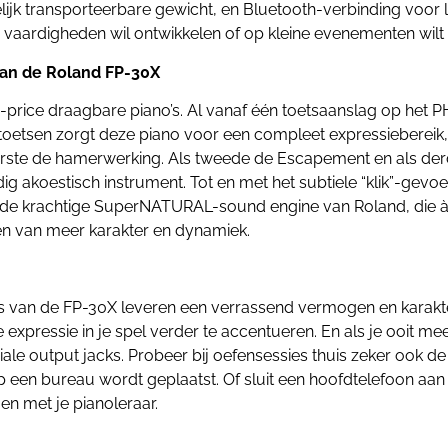
lijk transporteerbare gewicht, en Bluetooth-verbinding voor 
aar vaardigheden wil ontwikkelen of op kleine evenementen wilt
van de Roland FP-30X
id-price draagbare piano’s. Al vanaf één toetsaanslag op het 
e toetsen zorgt deze piano voor een compleet expressiebereik
rste de hamerwerking. Als tweede de Escapement en als derde
ig akoestisch instrument. Tot en met het subtiele “klik”-gevoel
t de krachtige SuperNATURAL-sound engine van Roland, die àl
en van meer karakter en dynamiek.
.
s van de FP-30X leveren een verrassend vermogen en karakt
xpressie in je spel verder te accentueren. En als je ooit me
ciale output jacks. Probeer bij oefensessies thuis zeker ook 
 een bureau wordt geplaatst. Of sluit een hoofdtelefoon aan
en met je pianoleraar.