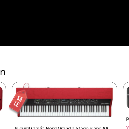
en
P
Nieuw! Clavia Nord Grand 2 Stage Piano 88