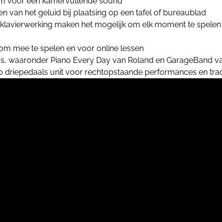
eem voor een kamervullende sound
ren van het geluid bij plaatsing op een tafel of bureaublad
 klavierwerking maken het mogelijk om elk moment te spelen 
 om mee te spelen en voor online lessen
ps, waaronder Piano Every Day van Roland en GarageBand v
driepedaals unit voor rechtopstaande performances en tradit