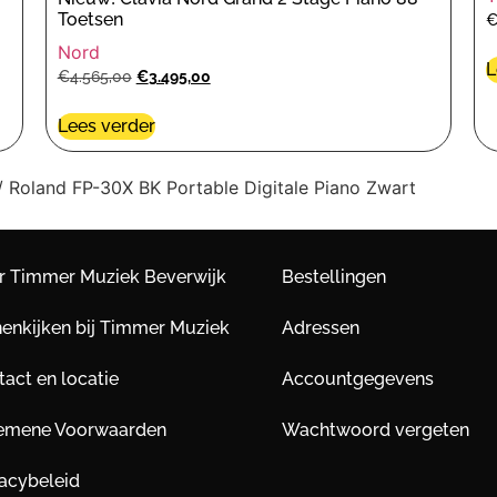
Toetsen
Nord
L
€
4.565,00
€
3.495,00
Lees verder
 Roland FP-30X BK Portable Digitale Piano Zwart
r Timmer Muziek Beverwijk
Bestellingen
nenkijken bij Timmer Muziek
Adressen
act en locatie
Accountgegevens
emene Voorwaarden
Wachtwoord vergeten
vacybeleid