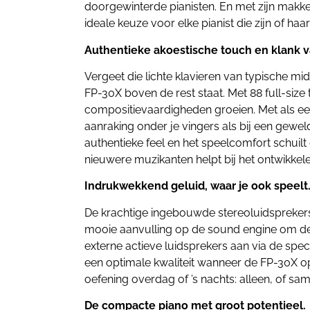
doorgewinterde pianisten. En met zijn makke
ideale keuze voor elke pianist die zijn of h
Authentieke akoestische touch en klank 
Vergeet die lichte klavieren van typische m
FP-30X boven de rest staat. Met 88 full-siz
compositievaardigheden groeien. Met als ee
aanraking onder je vingers als bij een geweld
authentieke feel en het speelcomfort schuil
nieuwere muzikanten helpt bij het ontwikkel
Indrukwekkend geluid, waar je ook speelt
De krachtige ingebouwde stereoluidspreker
mooie aanvulling op de sound engine om de e
externe actieve luidsprekers aan via de spe
een optimale kwaliteit wanneer de FP-30X op
oefening overdag of ’s nachts: alleen, of sam
De compacte piano met groot potentieel.