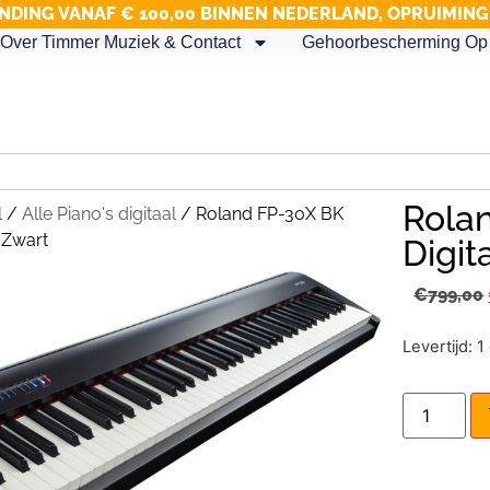
NDING VANAF € 100,00 BINNEN NEDERLAND, OPRUIMIN
Over Timmer Muziek & Contact
Gehoorbescherming Op 
Rola
l
/
Alle Piano's digitaal
/ Roland FP-30X BK
 Zwart
Digit
€
799,00
Levertijd: 