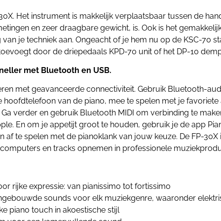
0X. Het instrument is makkelijk verplaatsbaar tussen de hand
tingen en zeer draagbare gewicht, is. Ook is het gemakkelijk 
g van je techniek aan. Ongeacht of je hem nu op de KSC-70 s
 toevoegt door de driepedaals KPD-70 unit of het DP-10 demp
eller met Bluetooth en USB.
eren met geavanceerde connectiviteit. Gebruik Bluetooth-aud
e hoofdtelefoon van de piano, mee te spelen met je favoriete 
. Ga verder en gebruik Bluetooth MIDI om verbinding te ma
e. En om je appetijt groot te houden, gebruik je de app Pia
en af te spelen met de pianoklank van jouw keuze. De FP-30X
t computers en tracks opnemen in professionele muziekprodu
rijke expressie: van pianissimo tot fortissimo
ngebouwde sounds voor elk muziekgenre, waaronder elektrische
 piano touch in akoestische stijl