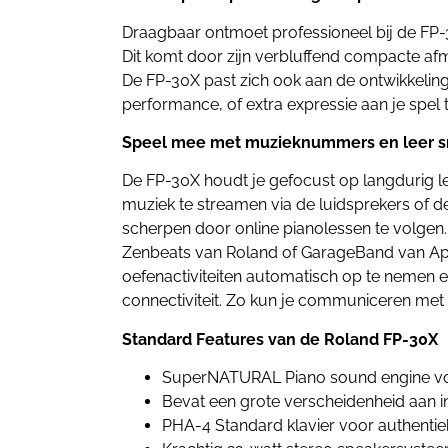
Draagbaar ontmoet professioneel bij de FP-3
Dit komt door zijn verbluffend compacte afme
De FP-30X past zich ook aan de ontwikkelin
performance, of extra expressie aan je spel
Speel mee met muzieknummers en leer sn
De FP-30X houdt je gefocust op langdurig l
muziek te streamen via de luidsprekers of d
scherpen door online pianolessen te volgen
Zenbeats van Roland of GarageBand van Appl
oefenactiviteiten automatisch op te nemen 
connectiviteit. Zo kun je communiceren me
Standard Features van de Roland FP-30X
SuperNATURAL Piano sound engine voor 
Bevat een grote verscheidenheid aan i
PHA-4 Standard klavier voor authentieke