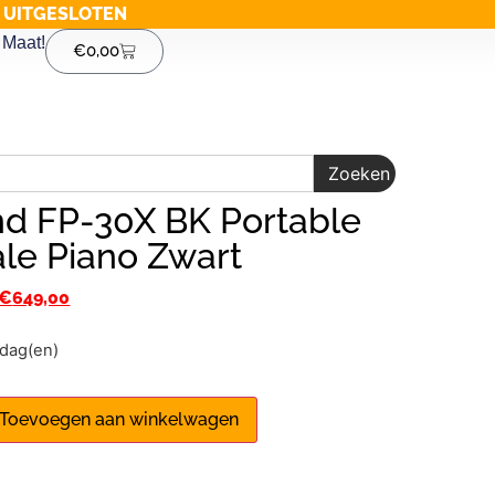
G UITGESLOTEN
Maat!
€
0,00
Zoeken
nd FP-30X BK Portable
ale Piano Zwart
€
649,00
1 dag(en)
Toevoegen aan winkelwagen