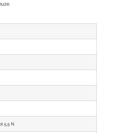
euze.
ot 5,5 N