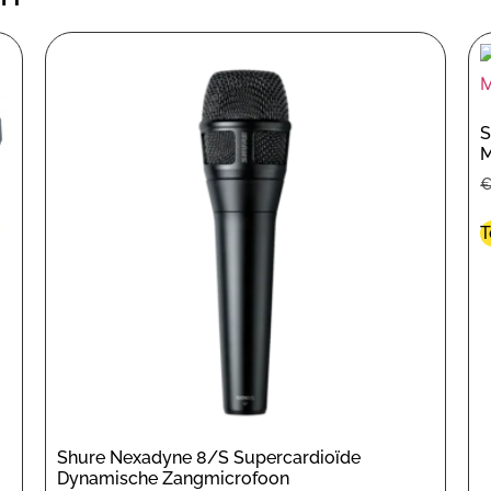
S
M
T
Shure Nexadyne 8/S Supercardioïde
Dynamische Zangmicrofoon