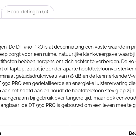
Beoordelingen (0)
n. De DT 990 PRO is al decennialang een vaste waarde in pr
rp zorgt voor een ruime, natuurlijke klankweergave waarbij ze
 artifacten hebben nergens om zich achter te verbergen. De 80
rt of laptop, zodat je zonder aparte hoofdtelefoonversterker 
 nominaal geluidsdrukniveau van 96 dB en de kenmerkende V-
990 PRO een gedetailleerde en energieke luisterervaring die pe
h aan het hoofd aan en houdt de hoofdtelefoon stevig op zijn
en aangenaam bij gebruik over langere tijd, maar ook eenvoud
vervangbaar; de DT 990 PRO is gebouwd om een leven mee te 
n
Bel