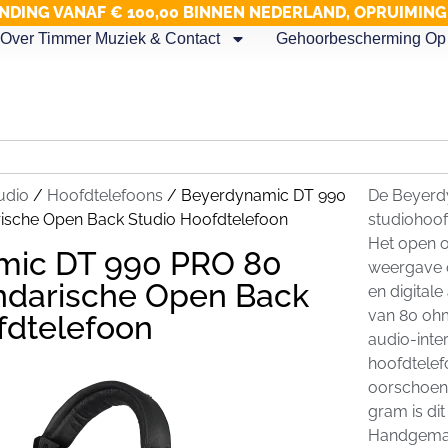
NDING VANAF € 100,00 BINNEN NEDERLAND, OPRUIMIN
Over Timmer Muziek & Contact
Gehoorbescherming Op 
udio
/
Hoofdtelefoons
/ Beyerdynamic DT 990
De Beyerd
sche Open Back Studio Hoofdtelefoon
studiohoof
Het open o
mic DT 990 PRO 80
weergave on
darische Open Back
en digital
van 80 oh
fdtelefoon
audio-inte
hoofdtelef
oorschoene
gram is dit
Handgemaak