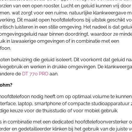
rzien van een open rooster. Lucht en geluid kunnen vrij door
omen, wat zorgt voor een ruime, natuurlijke klankweergave m
rking. Dit maakt open hoofdtelefoons bij uitstek geschikt vo
ritisch luisteren in een stille omgeving. Het nadeel is dat gelu
n omgevingsgeluid naar binnen doordringt, waardoor ze minde
uik in lawaaierige omgevingen of in combinatie met een
foon.
oten behuizing die geluid isoleert. Dit voorkomt dat geluid 
livegebruik en werken in drukke omgevingen. De klankweergav
 andere de
DT 770 PRO
aan.
0 ohm?
oofdtelefoon nodig heeft om op optimaal volume te kunnen
terface, laptop, smartphone of compacte studioapparatuur zo
dige keuze voor de thuisstudio of voor mobiel gebruik.
ies in combinatie met een dedicated hoofdtelefoonversterker
rder en gedetailleerder klinken bij het gebruik van de juiste