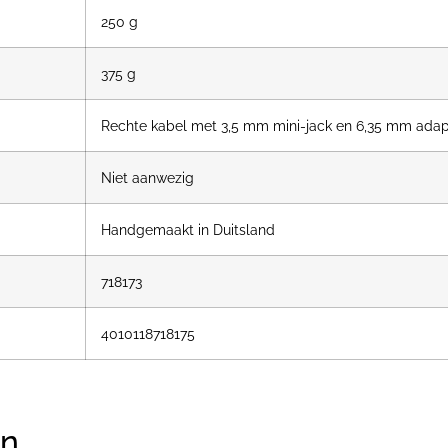
250 g
375 g
Rechte kabel met 3,5 mm mini-jack en 6,35 mm adap
Niet aanwezig
Handgemaakt in Duitsland
718173
4010118718175
en