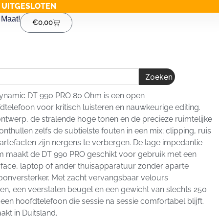
G UITGESLOTEN
Maat!
€
0,00
Zoeken
ynamic DT 990 PRO 80 Ohm is een open
dtelefoon voor kritisch luisteren en nauwkeurige editing.
ntwerp, de stralende hoge tonen en de precieze ruimtelijke
thullen zelfs de subtielste fouten in een mix; clipping, ruis
e artefacten zijn nergens te verbergen. De lage impedantie
m maakt de DT 990 PRO geschikt voor gebruik met een
rface, laptop of ander thuisapparatuur zonder aparte
oonversterker. Met zacht vervangsbaar velours
n, een veerstalen beugel en een gewicht van slechts 250
 een hoofdtelefoon die sessie na sessie comfortabel blijft.
t in Duitsland.