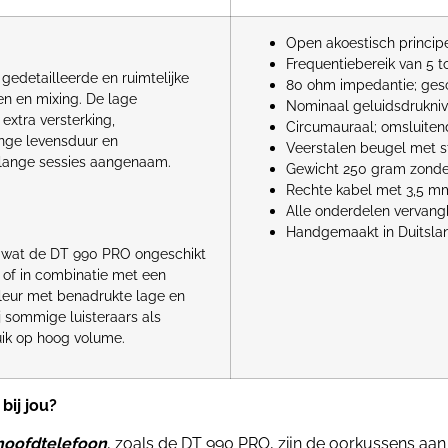
Open akoestisch principe
Frequentiebereik van 5 t
gedetailleerde en ruimtelijke
80 ohm impedantie; gesch
ren en mixing. De lage
Nominaal geluidsdrukni
xtra versterking,
Circumauraal; omsluiten
nge levensduur en
Veerstalen beugel met s
 lange sessies aangenaam.
Gewicht 250 gram zonde
Rechte kabel met 3,5 m
Alle onderdelen vervang
Handgemaakt in Duitsla
, wat de DT 990 PRO ongeschikt
 of in combinatie met een
leur met benadrukte lage en
j sommige luisteraars als
uik op hoog volume.
bij jou?
oofdtelefoon
, zoals de DT 990 PRO, zijn de oorkussens aan