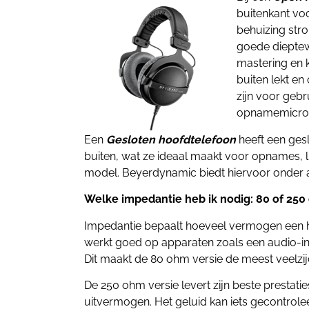
buitenkant voo
behuizing str
goede dieptewe
mastering en k
buiten lekt e
zijn voor gebr
opnamemicro
Een
Gesloten
hoofdtelefoon
heeft een gesl
buiten, wat ze ideaal maakt voor opnames, 
model. Beyerdynamic biedt hiervoor onder
Welke impedantie heb ik nodig: 80 of 25
Impedantie bepaalt hoeveel vermogen een h
werkt goed op apparaten zoals een audio-in
Dit maakt de 80 ohm versie de meest veelzij
De 250 ohm versie levert zijn beste prestat
uitvermogen. Het geluid kan iets gecontrolee