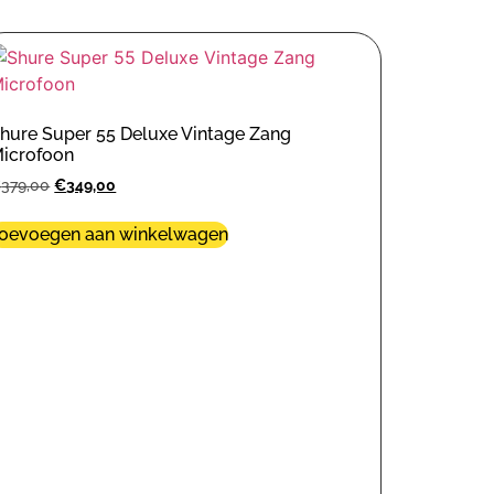
hure Super 55 Deluxe Vintage Zang
icrofoon
€
379,00
€
349,00
oevoegen aan winkelwagen