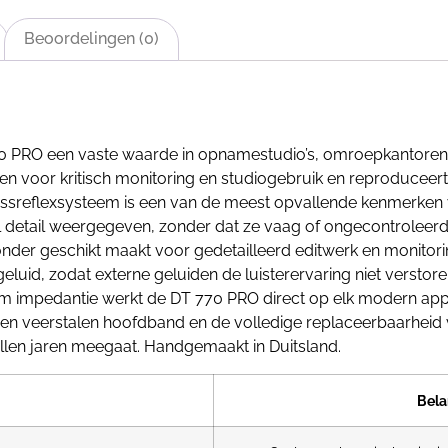
Beoordelingen (0)
0 PRO een vaste waarde in opnamestudio’s, omroepkantoren 
en voor kritisch monitoring en studiogebruik en reproduceert
assreflexsysteem is een van de meest opvallende kenmerken 
l detail weergegeven, zonder dat ze vaag of ongecontroleerd 
onder geschikt maakt voor gedetailleerd editwerk en monitor
geluid, zodat externe geluiden de luisterervaring niet verstore
m impedantie werkt de DT 770 PRO direct op elk modern appa
een veerstalen hoofdband en de volledige replaceerbaarheid 
llen jaren meegaat. Handgemaakt in Duitsland.
Bela