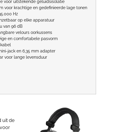
e voor uitstekende geluidsisolatie
em voor krachtige en gedefinieerde lage tonen
 35.000 Hz
inzetbaar op elke apparatuur
u van 96 dB
angbare velours oorkussens
vige en comfortabele pasvorm
 kabel
ini-jack en 6,35 mm adapter
ar voor lange levensduur
 uit de
 voor