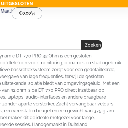
G UITGESLOTEN
Maat!
€
0,00
Zoeken
ynamic DT 770 PRO 32 Ohm is een gesloten
hoofdtelefoon voor monitoring, opnames en studiogebruik.
tieve bassreflexsysteem zorgt voor een gedetailleerde,
weergave van lage frequenties, terwijl de gesloten
e uitstekende isolatie biedt van omgevingsgeluid. Met een
 van 32 ohm is de DT 770 PRO direct inzetbaar op
s, laptops, audio-interfaces en andere draagbare
 zonder aparte versterker. Zacht vervangbaar velours
, een veerstalen beugel en een gewicht van 375 gram
kabel maken dit de ideale metgezel voor lange,
eerde sessies. Handgemaakt in Duitsland.