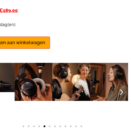
€
189,00
1 dag(en)
en aan winkelwagen