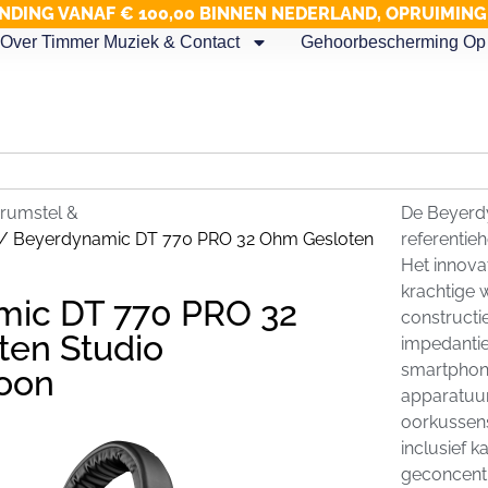
NDING VANAF € 100,00 BINNEN NEDERLAND, OPRUIMIN
Over Timmer Muziek & Contact
Gehoorbescherming Op 
drumstel &
De Beyerd
/ Beyerdynamic DT 770 PRO 32 Ohm Gesloten
referentie
Het innova
krachtige 
mic DT 770 PRO 32
constructi
en Studio
impedantie
smartphone
oon
apparatuur
oorkussens
inclusief 
geconcentr