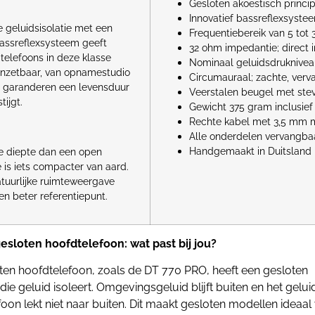
Gesloten akoestisch princip
Innovatief bassreflexsyste
geluidsisolatie met een
Frequentiebereik van 5 tot
bassreflexsysteem geeft
32 ohm impedantie; direct 
telefoons in deze klasse
Nominaal geluidsdruknivea
inzetbaar, van opnamestudio
Circumauraal; zachte, verv
n garanderen een levensduur
Veerstalen beugel met ste
tijgt.
Gewicht 375 gram inclusief
Rechte kabel met 3,5 mm m
Alle onderdelen vervangba
Handgemaakt in Duitsland
ke diepte dan een open
 is iets compacter van aard.
atuurlijke ruimteweergave
n beter referentiepunt.
esloten hoofdtelefoon: wat past bij jou?
ten hoofdtelefoon, zoals de DT 770 PRO, heeft een gesloten
die geluid isoleert. Omgevingsgeluid blijft buiten en het geluid
oon lekt niet naar buiten. Dit maakt gesloten modellen ideaal