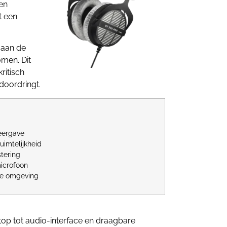
een
t een
 aan de
omen. Dit
ritisch
 doordringt.
weergave
uimtelijkheid
tering
microfoon
lle omgeving
top tot audio-interface en draagbare