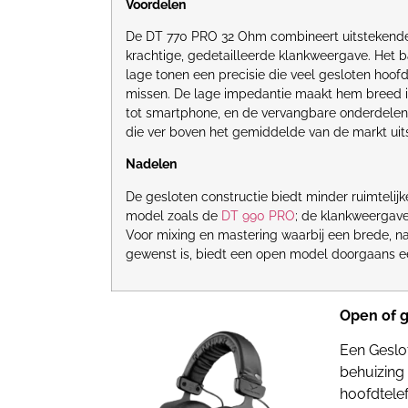
Voordelen
De DT 770 PRO 32 Ohm combineert uitstekende 
krachtige, gedetailleerde klankweergave. Het 
lage tonen een precisie die veel gesloten hoofd
missen. De lage impedantie maakt hem breed 
tot smartphone, en de vervangbare onderdele
die ver boven het gemiddelde van de
markt uits
Nadelen
De gesloten constructie biedt minder ruimtelij
model zoals de
DT 990 PRO
; de klankweergave
Voor mixing en mastering waarbij een brede, n
gewenst is, biedt een open model doorgaans ee
Open of g
Een Geslo
behuizing 
hoofdtelef