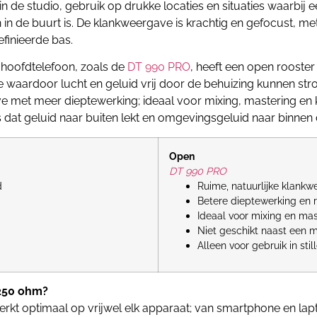
 de studio, gebruik op drukke locaties en situaties waarbij 
in de buurt is. De klankweergave is krachtig en gefocust, me
finieerde bas.
hoofdtelefoon, zoals de
DT 990 PRO
, heeft een open rooster
e waardoor lucht en geluid vrij door de behuizing kunnen str
e met meer dieptewerking; ideaal voor mixing, mastering en k
is dat geluid naar buiten lekt en omgevingsgeluid naar binnen
Open
DT 990 PRO
d
Ruime, natuurlijke klank
Betere dieptewerking en r
Ideaal voor mixing en mas
Niet geschikt naast een 
Alleen voor gebruik in sti
 250 ohm?
werkt optimaal op vrijwel elk apparaat; van smartphone en lap