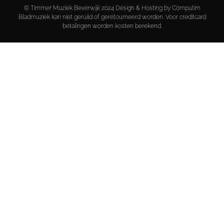
© Timmer Muziek Beverwijk 2024 Design & Hosting by Computim
Bladmuziek kan niet geruild of geretourneerd worden. Voor creditcard
betalingen worden kosten berekend.