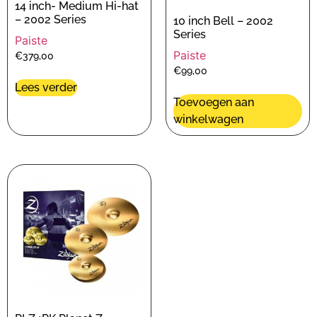
14 inch- Medium Hi-hat
– 2002 Series
10 inch Bell – 2002
Series
Paiste
Paiste
€
379,00
€
99,00
Lees verder
Toevoegen aan
winkelwagen