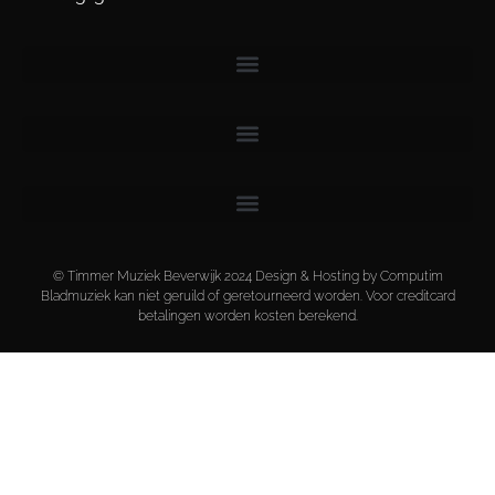
© Timmer Muziek Beverwijk 2024 Design & Hosting by Computim
Bladmuziek kan niet geruild of geretourneerd worden. Voor creditcard
betalingen worden kosten berekend.