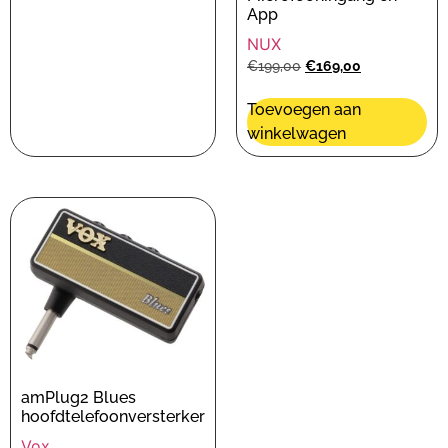
App
NUX
€
199,00
€
169,00
Toevoegen aan
winkelwagen
amPlug2 Blues
hoofdtelefoonversterker
Vox