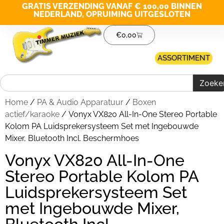
GRATIS VERZENDING VANAF € 100,00 BINNEN
NEDERLAND, OPRUIMING UITGESLOTEN
€
0,00
ASSORTIMENT
Zoeke
Home
/
PA & Audio Apparatuur
/
Boxen
actief/karaoke
/ Vonyx VX820 All-In-One Stereo Portable
Kolom PA Luidsprekersysteem Set met Ingebouwde
Mixer, Bluetooth Incl. Beschermhoes
Vonyx VX820 All-In-One
Stereo Portable Kolom PA
Luidsprekersysteem Set
met Ingebouwde Mixer,