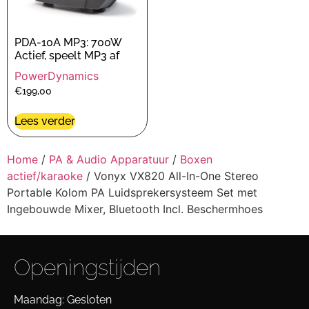
PDA-10A MP3: 700W
Actief, speelt MP3 af
PowerDynamics
€
199,00
Lees verder
Home
/
PA & Audio Apparatuur
/
Boxen
actief/karaoke
/ Vonyx VX820 All-In-One Stereo
Portable Kolom PA Luidsprekersysteem Set met
Ingebouwde Mixer, Bluetooth Incl. Beschermhoes
Openingstijden
Maandag: Gesloten