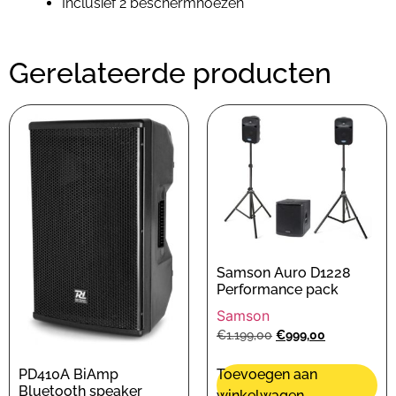
Inclusief 2 beschermhoezen
Gerelateerde producten
Samson Auro D1228
Performance pack
Samson
€
1.199,00
€
999,00
PD410A BiAmp
Toevoegen aan
Bluetooth speaker
winkelwagen