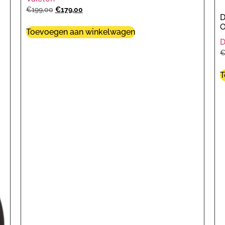
€
199,00
€
179,00
D
O
Toevoegen aan winkelwagen
T