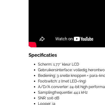
Specificaties
Scherm: 1.77″ kleur LCD
Gebruikersinterface: volledig herontworp
Bediening: 3 snelle knoppen + para-kn
Footswitch: 2 (met LED-ring)
A/D/A converter: 24-bit high perform
Samplingfrequentie: 44.1 kHz
SNR: 106 dB
Looper: ja