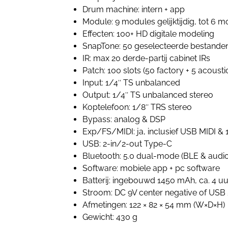
Drum machine: intern + app
Module: 9 modules gelijktijdig, tot 6 m
Effecten: 100+ HD digitale modeling
SnapTone: 50 geselecteerde bestande
IR: max 20 derde-partij cabinet IRs
Patch: 100 slots (50 factory + 5 acousti
Input: 1/4″ TS unbalanced
Output: 1/4″ TS unbalanced stereo
Koptelefoon: 1/8″ TRS stereo
Bypass: analog & DSP
Exp/FS/MIDI: ja, inclusief USB MIDI & 
USB: 2-in/2-out Type-C
Bluetooth: 5.0 dual-mode (BLE & audio
Software: mobiele app + pc software
Batterij: ingebouwd 1450 mAh, ca. 4 uu
Stroom: DC 9V center negative of USB
Afmetingen: 122 × 82 × 54 mm (W×D×H)
Gewicht: 430 g