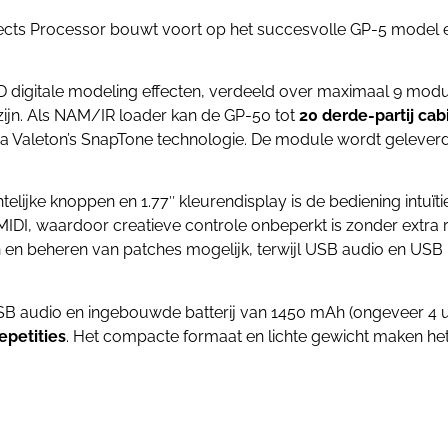
fects Processor bouwt voort op het succesvolle GP-5 model 
 digitale modeling effecten, verdeeld over maximaal 9 modul
jn. Als NAM/IR loader kan de GP-50 tot
20 derde-partij ca
 Valeton’s SnapTone technologie. De module wordt geleverd
htelijke knoppen en 1.77″ kleurendisplay is de bediening intuïti
MIDI, waardoor creatieve controle onbeperkt is zonder extra 
n beheren van patches mogelijk, terwijl USB audio en USB
SB audio en ingebouwde batterij van 1450 mAh (ongeveer 4 u
epetities
. Het compacte formaat en lichte gewicht maken het