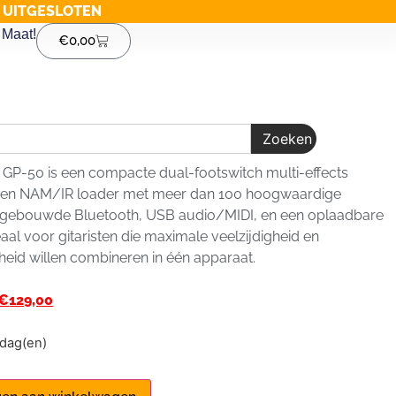
G UITGESLOTEN
Maat!
€
0,00
Zoeken
 GP-50 is een compacte dual-footswitch multi-effects
 en NAM/IR loader met meer dan 100 hoogwaardige
ingebouwde Bluetooth, USB audio/MIDI, en een oplaadbare
deaal voor gitaristen die maximale veelzijdigheid en
eid willen combineren in één apparaat.
€
129,00
1 dag(en)