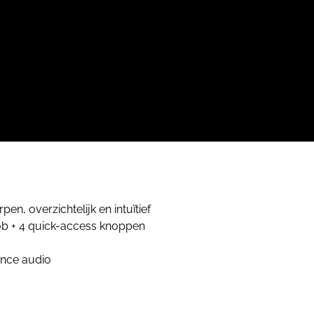
en, overzichtelijk en intuïtief
ob + 4 quick-access knoppen
ance audio