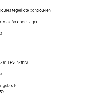
odules tegelijk te controleren
n, max 80 opgeslagen
c)
1/8″ TRS in/thru
)
r gebruik
 5V