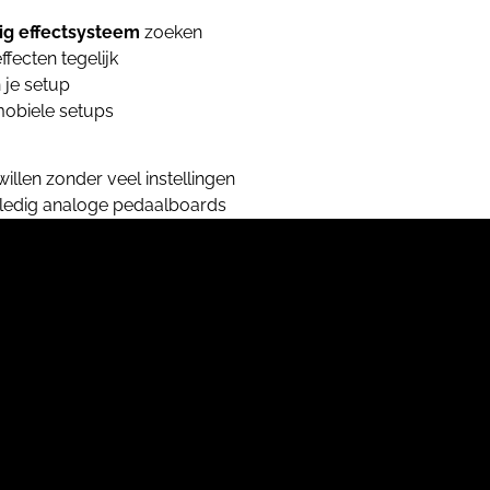
ig effectsysteem
zoeken
fecten tegelijk
 je setup
mobiele setups
willen zonder veel instellingen
lledig analoge pedaalboards