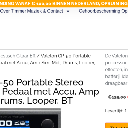
NDING VANAF € 100,00 BINNEN NEDERLAND, OPRUIMIN
Over Timmer Muziek & Contact
Gehoorbescherming Op 
estisch Gitaar Eff.
/ Valeton GP-50 Portable
De Valeton
daal met Accu, Amp Sim, Midi, Drums, Looper,
processor
effecten, 
batterij. I
-50 Portable Stereo
draagbaarh
ct Pedaal met Accu, Amp
€
139,00
Drums, Looper, BT
Levertijd: 