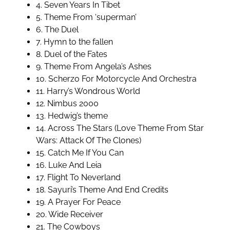
4. Seven Years In Tibet
5. Theme From ‘superman’
6. The Duel
7. Hymn to the fallen
8. Duel of the Fates
9. Theme From Angela’s Ashes
10. Scherzo For Motorcycle And Orchestra
11. Harry’s Wondrous World
12. Nimbus 2000
13. Hedwig’s theme
14. Across The Stars (Love Theme From Star
Wars: Attack Of The Clones)
15. Catch Me If You Can
16. Luke And Leia
17. Flight To Neverland
18. Sayuri’s Theme And End Credits
19. A Prayer For Peace
20. Wide Receiver
21. The Cowboys