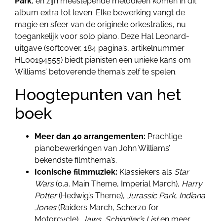
Park
, en zijn meeslepende melodieën komen in dit
album extra tot leven. Elke bewerking vangt de
magie en sfeer van de originele orkestraties, nu
toegankelijk voor solo piano. Deze Hal Leonard-
uitgave (softcover, 184 pagina’s, artikelnummer
HL00194555) biedt pianisten een unieke kans om
Williams’ betoverende thema’s zelf te spelen.
Hoogtepunten van het
boek
Meer dan 40 arrangementen:
Prachtige
pianobewerkingen van John Williams’
bekendste filmthema’s.
Iconische filmmuziek:
Klassiekers als
Star
Wars
(o.a. Main Theme, Imperial March),
Harry
Potter
(Hedwig’s Theme),
Jurassic Park
,
Indiana
Jones
(Raiders March, Scherzo for
Motorcycle),
Jaws
,
Schindler’s List
en meer.