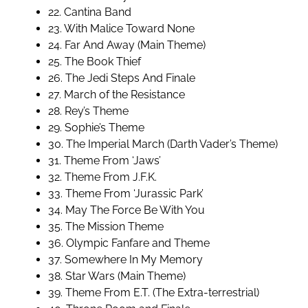
22. Cantina Band
23. With Malice Toward None
24. Far And Away (Main Theme)
25. The Book Thief
26. The Jedi Steps And Finale
27. March of the Resistance
28. Rey’s Theme
29. Sophie’s Theme
30. The Imperial March (Darth Vader’s Theme)
31. Theme From ‘Jaws’
32. Theme From J.F.K.
33. Theme From ‘Jurassic Park’
34. May The Force Be With You
35. The Mission Theme
36. Olympic Fanfare and Theme
37. Somewhere In My Memory
38. Star Wars (Main Theme)
39. Theme From E.T. (The Extra-terrestrial)