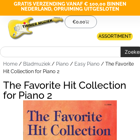
GRATIS VERZENDING VANAF € 100,00 BINNEN
NEDERLAND, OPRUIMING UITGESLOTEN
€
0,00
ASSORTIMENT
Zoeke
Home
/
Bladmuziek
/
Piano
/
Easy Piano
/ The Favorite
Hit Collection for Piano 2
The Favorite Hit Collection
for Piano 2