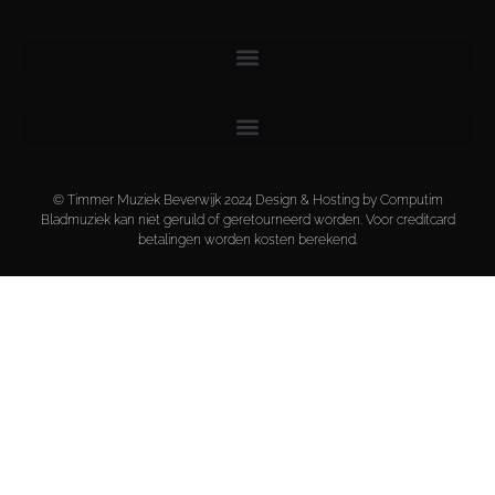
© Timmer Muziek Beverwijk 2024 Design & Hosting by Computim
Bladmuziek kan niet geruild of geretourneerd worden. Voor creditcard
betalingen worden kosten berekend.