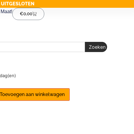
G UITGESLOTEN
Maat!
€
0,00
Zoeken
1 dag(en)
Toevoegen aan winkelwagen