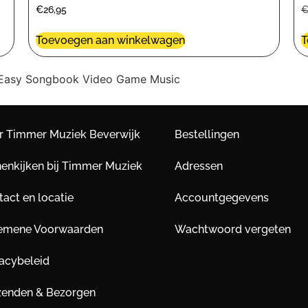
€
26,95
Toevoegen aan winkelwagen
T
 Easy Songbook Video Game Music
r Timmer Muziek Beverwijk
Bestellingen
nenkijken bij Timmer Muziek
Adressen
act en locatie
Accountgegevens
emene Voorwaarden
Wachtwoord vergeten
vacybeleid
zenden & Bezorgen