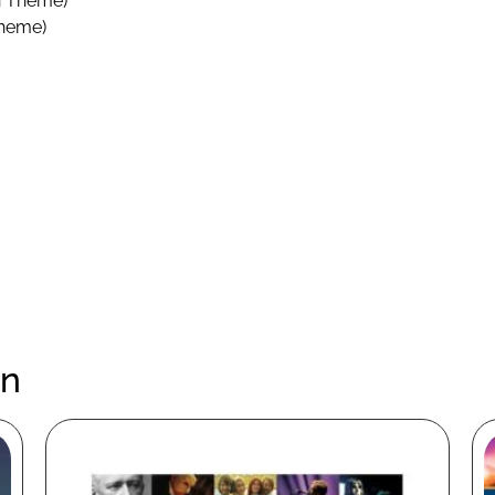
in Theme)
Theme)
en