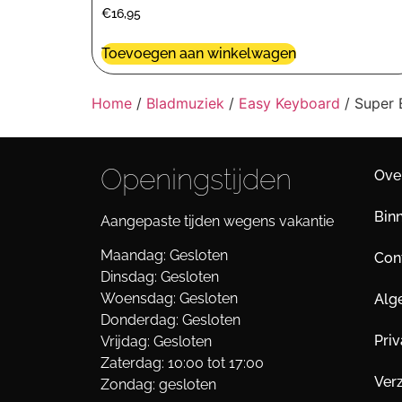
€
16,95
Toevoegen aan winkelwagen
Home
/
Bladmuziek
/
Easy Keyboard
/ Super
Openingstijden
Ove
Bin
Aangepaste tijden wegens vakantie
Maandag: Gesloten
Cont
Dinsdag: Gesloten
Woensdag: Gesloten
Alg
Donderdag: Gesloten
Pri
Vrijdag: Gesloten
Zaterdag: 10:00 tot 17:00
Ver
Zondag: gesloten