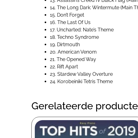
13. Assassin’s Creed IV Black Flag (Ma
14. The Long Dark: Wintermute (Main 
15. Don’t Forget
16. The Last Of Us
17. Uncharted: Nate’s Theme
18. Techno Syndrome
19. Dirtmouth
20. American Venom
21. The Opened Way
22. Rift Apart
23. Stardew Valley Overture
24. Korobeiniki Tetris Theme
Gerelateerde product