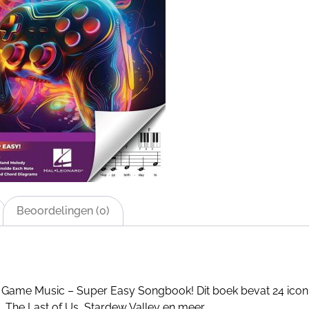
Beoordelingen (0)
Game Music – Super Easy Songbook! Dit boek bevat 24 iconi
 The Last of Us, Stardew Valley en meer.