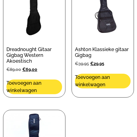
Dreadnought Gitaar
Ashton Klassieke gitaar
Gigbag Western
Gigbag
Akoestisch
€
39,95
€
29,95
€
89,00
€
69,00
Toevoegen aan
Toevoegen aan
winkelwagen
winkelwagen