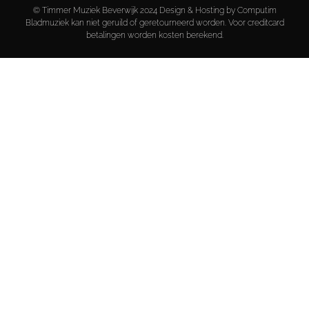
© Timmer Muziek Beverwijk 2024 Design & Hosting by Computim
Bladmuziek kan niet geruild of geretourneerd worden. Voor creditcard
betalingen worden kosten berekend.