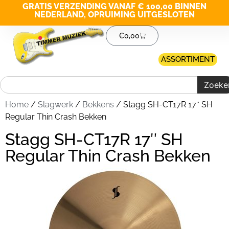
GRATIS VERZENDING VANAF € 100,00 BINNEN
NEDERLAND, OPRUIMING UITGESLOTEN
€
0,00
ASSORTIMENT
Zoeke
Home
/
Slagwerk
/
Bekkens
/ Stagg SH-CT17R 17″ SH
Regular Thin Crash Bekken
Stagg SH-CT17R 17″ SH
Regular Thin Crash Bekken