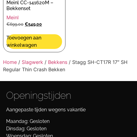
Meinl CC-141620M –
Bekkenset
Meinl
€
699,00
€
549,00
Toevoegen aan
winkelwagen
Home
/
Slagwerk
/
Bekkens
/ Stagg SH-CT17R 17″ SH
Regular Thin Crash Bekken
Openingstijden
Aangepaste tijden wegens vakantie
Maandag: Gesloten
Dinsdag: Gesloten
Woensdag: Gesloten