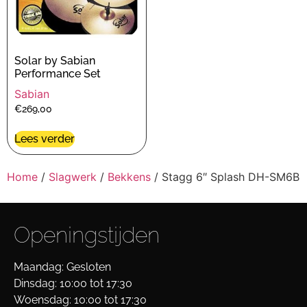
Solar by Sabian
Performance Set
Sabian
€
269,00
Lees verder
Home
/
Slagwerk
/
Bekkens
/ Stagg 6″ Splash DH-SM6B
Openingstijden
Maandag: Gesloten
Dinsdag: 10:00 tot 17:30
Woensdag: 10:00 tot 17:30