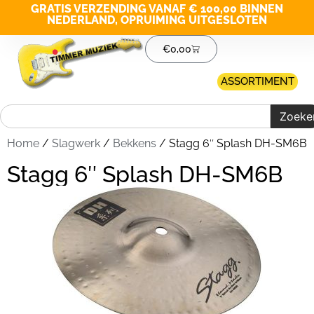
GRATIS VERZENDING VANAF € 100,00 BINNEN
NEDERLAND, OPRUIMING UITGESLOTEN
€
0,00
ASSORTIMENT
Zoeke
Home
/
Slagwerk
/
Bekkens
/ Stagg 6″ Splash DH-SM6B
Stagg 6″ Splash DH-SM6B