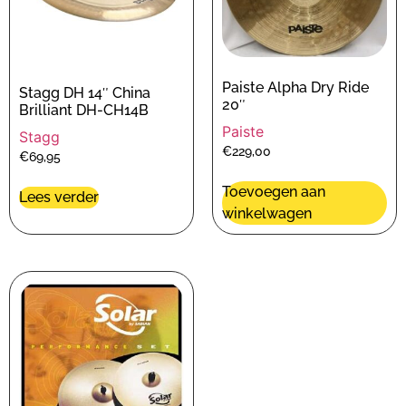
Paiste Alpha Dry Ride
Stagg DH 14″ China
20″
Brilliant DH-CH14B
Paiste
Stagg
€
229,00
€
69,95
Toevoegen aan
Lees verder
winkelwagen