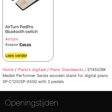
AirTurn PedPro
Bluetooth switch
Airturn
€
119,00
€
99,00
Lees verder
Home
/
Piano’s digitaal
/
Piano Standaards
/ ST450/BK
Medeli Performer Series wooden stand for digital piano
SP-C120/SP-A500 with 3 pedals
Openingstijden