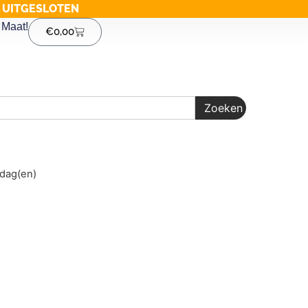
G UITGESLOTEN
Maat!
€
0,00
Zoeken
1 dag(en)