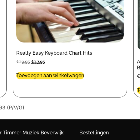
Really Easy Keyboard Chart Hits
A
€
19,95
€
17,95
B
Toevoegen aan winkelwagen
T
63 (P/V/G)
r Timmer Muziek Beverwijk
Bestellingen