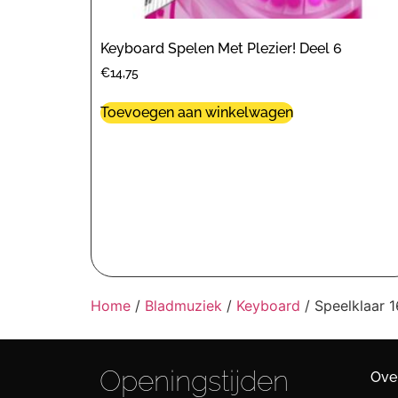
Keyboard Spelen Met Plezier! Deel 6
€
14,75
Toevoegen aan winkelwagen
Home
/
Bladmuziek
/
Keyboard
/ Speelklaar 1
Openingstijden
Ove