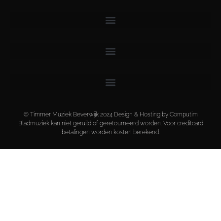
© Timmer Muziek Beverwijk 2024 Design & Hosting by Computim
Bladmuziek kan niet geruild of geretourneerd worden. Voor creditcard
betalingen worden kosten berekend.