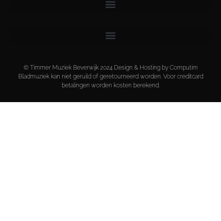
© Timmer Muziek Beverwijk 2024 Design & Hosting by Computim
Bladmuziek kan niet geruild of geretourneerd worden. Voor creditcard
betalingen worden kosten berekend.