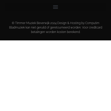
© Timmer Muziek Beverwijk 2024 Design & Hosting by Computim
Bladmuziek kan niet geruild of geretourneerd worden. Voor creditcard
betalingen worden kosten berekend.